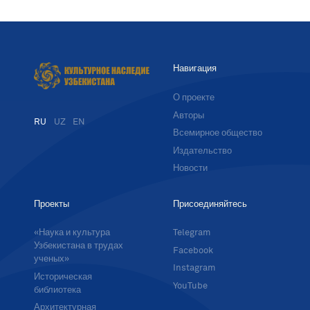
Навигация
О проекте
Авторы
RU
UZ
EN
Всемирное общество
Издательство
Новости
Проекты
Присоединяйтесь
«Наука и культура
Telegram
Узбекистана в трудах
Facebook
ученых»
Instagram
Историческая
YouTube
библиотека
Архитектурная