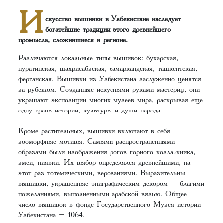
И
скусство вышивки в Узбекистане наследует
богатейшие традиции этого древнейшего
промысла, сложившиеся в регионе.
Различаются локальные типы вышивок: бухарская,
нуратинская, шахрисабзская, самаркандская, ташкентская,
ферганская. Вышивки из Узбекистана заслуженно ценятся
за рубежом. Созданные искусными руками мастериц, они
украшают экспозиции многих музеев мира, раскрывая еще
одну грань истории, культуры и души народа.
Кроме растительных, вышивки включают в себя
зооморфные мотивы. Самыми распространенными
образами были изображения рогов горного козла-киика,
змеи, пиявки. Их выбор определялся древнейшими, на
этот раз тотемическими, верованиями. Выразительны
вышивки, украшенные эпиграфическим декором – благими
пожеланиями, выполненными арабской вязью. Общее
число вышивок в фонде Государственного Музея истории
Узбекистана – 1064.