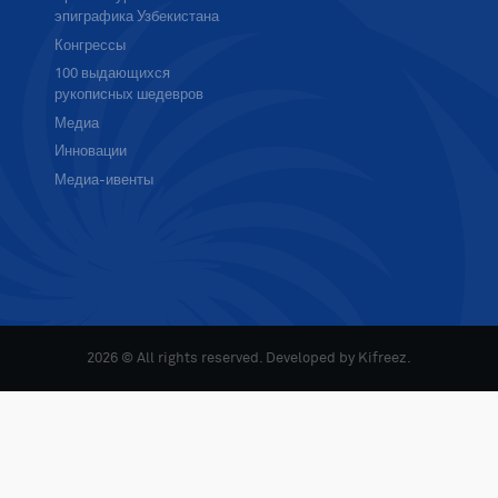
эпиграфика Узбекистана
Конгрессы
100 выдающихся
рукописных шедевров
Медиа
Инновации
Медиа-ивенты
2026 © All rights reserved. Developed by
Kifreez
.