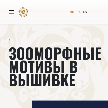
RU
UZ
EN
←
ЗООМОРФНЫЕ
Главная
О проекте
Авторы
Всемирное общество
МОТИВЫ В
Издательство
Новости
ВЫШИВКЕ
Проекты
Подкасты
Книги
Видеолекторий