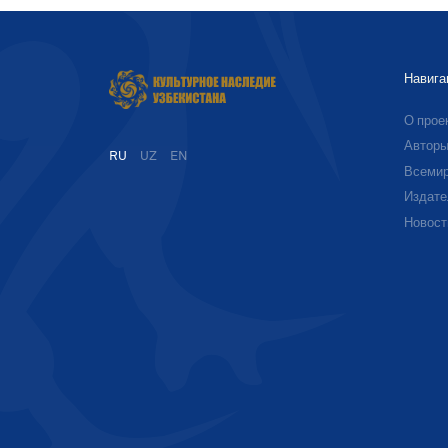
Навига
О прое
Автор
RU
UZ
EN
Всемир
Издате
Новост