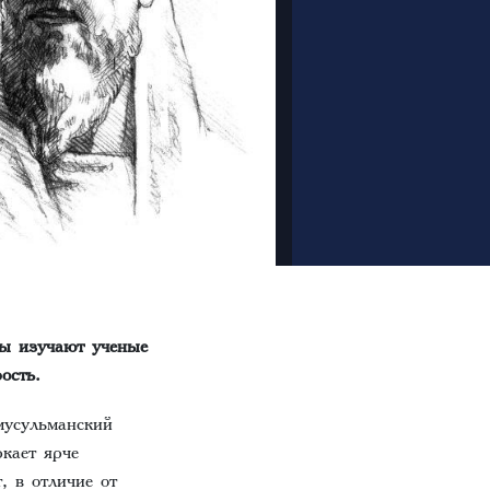
ды изучают ученые
рость.
мусульманский
ркает ярче
, в отличие от