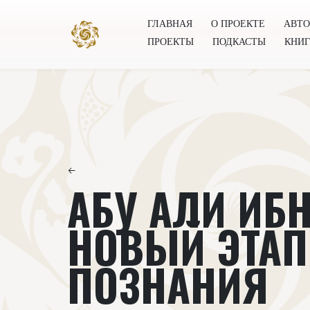
ГЛАВНАЯ
О ПРОЕКТЕ
АВТ
ПРОЕКТЫ
ПОДКАСТЫ
КНИ
Главная
О проекте
Авторы
Всемирное общест
←
АБУ АЛИ ИБН
НОВЫЙ ЭТАП
ПОЗНАНИЯ