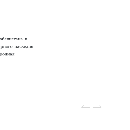
збекистана в
урного наследия
родная