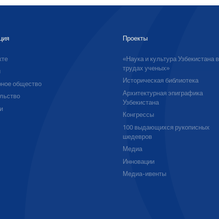
ция
Проекты
кте
«Наука и культура Узбекистана 
трудах ученых»
ы
Историческая библиотека
ное общество
Архитектурная эпиграфика
льство
Узбекистана
и
Конгрессы
100 выдающихся рукописных
шедевров
Медиа
Инновации
Медиа-ивенты