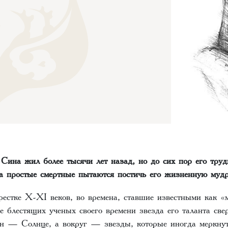
Сина жил более тысячи лет назад, но до сих пор его тру
 а простые смертные пытаются постичь его жизненную муд
рестке Х-ХI веков, во времена, ставшие известными как «
е блестящих ученых своего времени звезда его таланта све
 он — Солнце, а вокруг — звезды, которые иногда меркнут