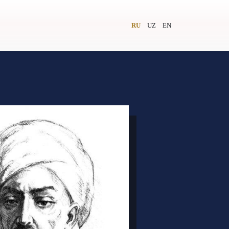
RU
UZ
EN
и
Видеолекторий