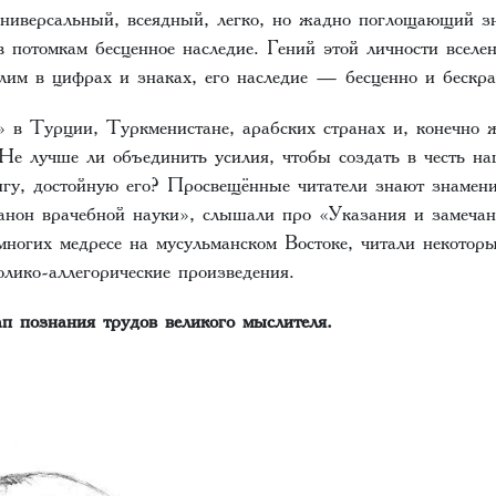
Универсальный, всеядный, легко, но жадно поглощающий з
в потомкам бесценное наследие. Гений этой личности вселе
слим в цифрах и знаках, его наследие — бесценно и бескр
 в Турции, Туркменистане, арабских странах и, конечно ж
Не лучше ли объединить усилия, чтобы создать в честь на
нигу, достойную его? Просвещённые читатели знают знамен
нон врачебной науки», слышали про «Указания и замеча
многих медресе на мусульманском Востоке, читали некоторы
олико-аллегорические произведения.
п познания трудов великого мыслителя
.