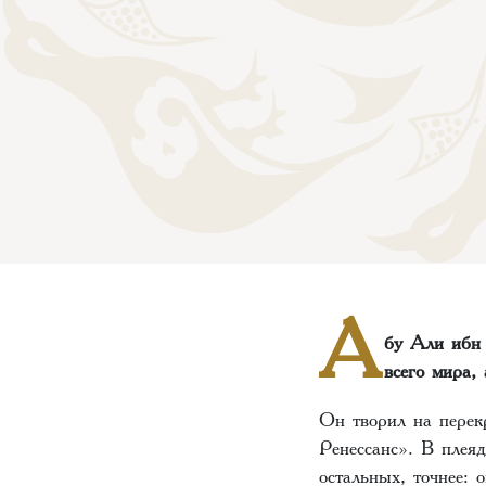
А
бу Али ибн 
всего мира,
Он творил на перек
Ренессанс». В плеяд
остальных, точнее: