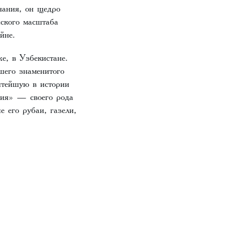
нания, он щедро
нского масштаба
айне.
е, в Узбекистане.
шего знаменитого
итейшую в истории
ния» — своего рода
е его рубаи, газели,