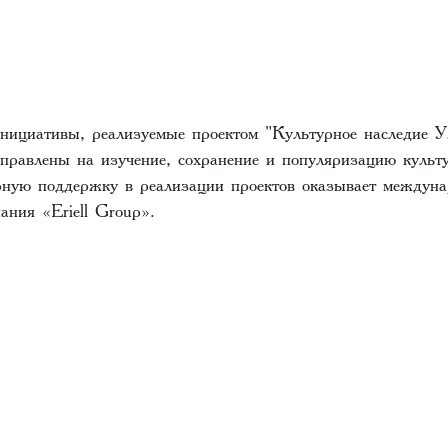
инициативы, реализуемые проектом "Культурное наследие У
аправлены на изучение, сохранение и популяризацию культ
рную поддержку в реализации проектов оказывает междуна
ания «Eriell Group».