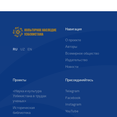
Навигация
О проекте
Авторы
RU
UZ
EN
Всемирное общество
Издательство
Новости
Проекты
Присоединяйтесь
«Наука и культура
Telegram
Узбекистана в трудах
Facebook
ученых»
Instagram
Историческая
YouTube
библиотека