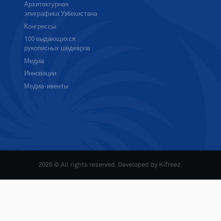
Архитектурная
эпиграфика Узбекистана
Конгрессы
100 выдающихся
рукописных шедевров
Медиа
Инновации
Медиа-ивенты
2026 © All rights reserved. Developed by
Kifreez
.