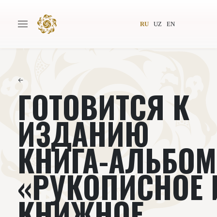
RU
UZ
EN
←
ГОТОВИТСЯ К
Главная
О проекте
Авторы
Всемирное общество
ИЗДАНИЮ
Издательство
Новости
КНИГА-АЛЬБОМ
Проекты
Подкасты
«РУКОПИСНОЕ 
Книги
Видеолекторий
КНИЖНОЕ