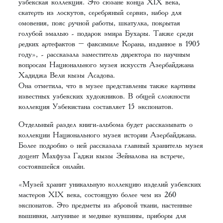
узбекская коллекция. Это сюзане конца XIX века,
скатерть из лоскутов, серебряный сервиз, набор для
омовения, пояс ручной работы, шкатулка, покрытая
голубой эмалью - подарок эмира Бухары. Также среди
редких артефактов – факсимиле Корана, изданное в 1905
году», - рассказала заместитель директора по научным
вопросам Национального музея искусств Азербайджана
Хадиджа Вели кызы Асадова.
Она отметила, что в музее представлены также картины
известных узбекских художников. В общей сложности
коллекция Узбекистана составляет 15 экспонатов.
Отдельный раздел книги-альбома будет рассказывать о
коллекции Национального музея истории Азербайджана.
Более подробно о ней рассказала главный хранитель музея
доцент Махфуза Гаджи кызы Зейналова на встрече,
состоявшейся онлайн.
«Музей хранит уникальную коллекцию изделий узбекских
мастеров XIX века, состоящую более чем из 260
экспонатов. Это предметы из абровой ткани, настенные
вышивки, латунные и медные кувшины, приборы для