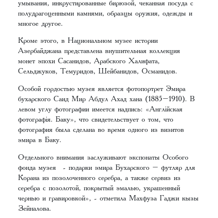
умывания, инкрустированные бирюзой, чеканная посуда с
полудрагоценными камнями, образцы оружия, одежды и
многое другое.
Кроме этого, в Национальном музее истории
Азербайджана представлена внушительная коллекция
монет эпохи Сасанидов, Арабского Халифата,
Сельджуков, Темуридов, Шейбанидов, Османидов.
Особой гордостью музея является фотопортрет Эмира
бухарского Саид Мир Абдул Ахад хана (1885–1910). В
левом углу фотографии имеется надпись: «Англiйская
фотографiя. Баку», что свидетельствует о том, что
фотография была сделана во время одного из визитов
эмира в Баку.
Отдельного внимания заслуживают экспонаты Особого
фонда музея - подарки эмира Бухарского – футляр для
Корана из позолоченного серебра, а также сервиз из
серебра с позолотой, покрытый эмалью, украшенный
чернью и гравировкой», - отметила Махфуза Гаджи кызы
Зейналова.