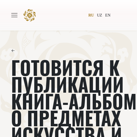
RU
UZ
EN
←
ГОТОВИТСЯ К
Главная
О проекте
Авторы
Всемирное общество
ПУБЛИКАЦИИ
Издательство
Новости
КНИГА-АЛЬБОМ
Проекты
Подкасты
О ПРЕДМЕТАХ
Книги
Видеолекторий
ИСКУССТВА И