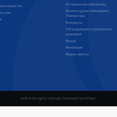
Историческая библиотека
ное общество
Архитектурная эпиграфика
льство
Узбекистана
и
Конгрессы
100 выдающихся рукописных
шедевров
Медиа
Инновации
Медиа-ивенты
2026 © All rights reserved. Developed by
Kifreez
.