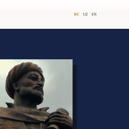
RU
UZ
EN
и
Видеолекторий