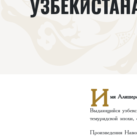
УЗБЕКИСТАН
И
мя Алишера
Выдающийся узбекск
темуридской эпохи, 
Произведения Навои