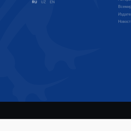
RU
UZ
EN
Всемир
Издате
Новост