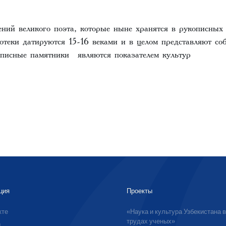
ний великого поэта, которые ныне хранятся в рукописных
отеки датируются 15-16 веками и в целом представляют со
описные памятники являются показателем культур
ция
Проекты
кте
«Наука и культура Узбекистана 
трудах ученых»
ы