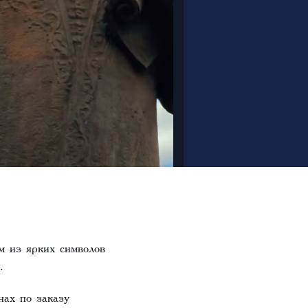
м из ярких символов
.
нах по заказу