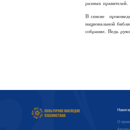
разных правителей.
В списке произведе
национальной библи
собрание. Ведь рук
Навига
О прое
Автор