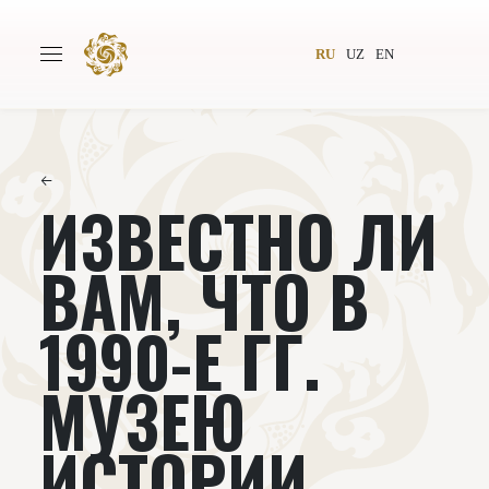
RU
UZ
EN
←
ИЗВЕСТНО ЛИ
Главная
О проекте
Авторы
Всемирное общество
ВАМ, ЧТО В
Издательство
Новости
1990-Е ГГ.
Проекты
Подкасты
МУЗЕЮ
Книги
Видеолекторий
ИСТОРИИ