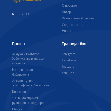
О проекте
Авторы
RU
UZ
EN
Всемирное общество
Издательство
Новости
Проекты
Присоединяйтесь
«Наука и культура
Telegram
Узбекистана в трудах
Facebook
ученых»
Instagram
Историческая
YouTube
библиотека
Архитектурная
эпиграфика Узбекистана
Конгрессы
100 выдающихся
рукописных шедевров
Медиа