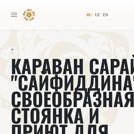
RU
UZ
EN
←
КАРАВАН САРА
Главная
О проекте
Авторы
Всемирное общество
"САЙФИДДИНА
Издательство
Новости
СВОЕОБРАЗНА
Проекты
Подкасты
СТОЯНКА И
Книги
Видеолекторий
ПРИЮТ ДЛЯ