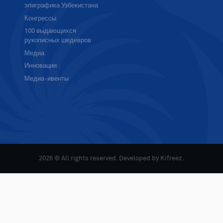
эпиграфика Узбекистана
Конгрессы
100 выдающихся
рукописных шедевров
Медиа
Инновации
Медиа-ивенты
2026 © All rights reserved. Developed by
Kifreez
.