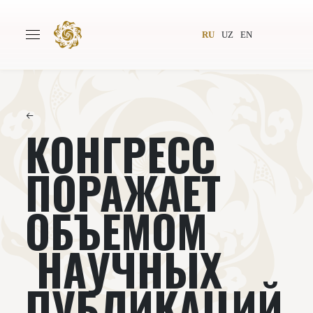
RU
UZ
EN
←
КОНГРЕСС
Главная
О проекте
Авторы
Всемирное общество
ПОРАЖАЕТ
Издательство
Новости
ОБЪЕМОМ
Проекты
Подкасты
НАУЧНЫХ
Книги
Видеолекторий
ПУБЛИКАЦИЙ