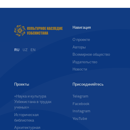
Навигация
О проекте
Авторы
RU
UZ
EN
Всемирное общество
Издательство
Новости
Проекты
Присоединяйтесь
«Наука и культура
Telegram
Узбекистана в трудах
Facebook
ученых»
Instagram
Историческая
YouTube
библиотека
Архитектурная