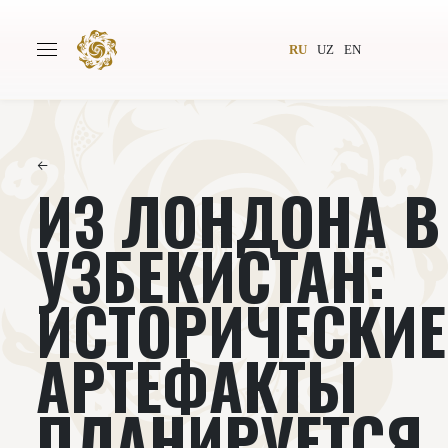
RU
UZ
EN
←
ИЗ ЛОНДОНА В
Главная
О проекте
Авторы
Всемирное общество
УЗБЕКИСТАН:
Издательство
Новости
ИСТОРИЧЕСКИЕ
Проекты
Подкасты
АРТЕФАКТЫ
Книги
Видеолекторий
ПЛАНИРУЕТСЯ