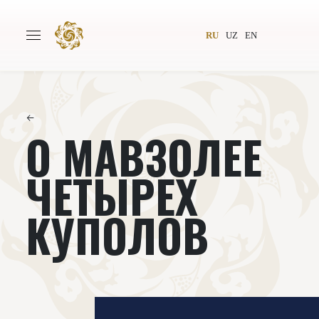
RU
UZ
EN
←
О МАВЗОЛЕЕ
Главная
О проекте
Авторы
Всемирное общество
ЧЕТЫРЕХ
Издательство
Новости
КУПОЛОВ
Проекты
Подкасты
Книги
Видеолекторий