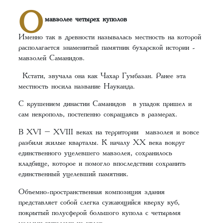
О
мавзолее четырех куполов
Именно так в древности называлась местность на которой
располагается знаменитый памятник бухарской истории -
мавзолей Саманидов.
Кстати, звучала она как Чахар Гумбазан. Ранее эта
местность носила название Науканда.
С крушением династии Саманидов в упадок пришел и
сам некрополь, постепенно сокращаясь в размерах.
В XVI – XVIII веках на территории мавзолея и вовсе
разбили жилые кварталы. К началу ХХ века вокруг
единственного уцелевшего мавзолея, сохранилось
кладбище, которое и помогло впоследствии сохранить
единственный уцелевший памятник.
Объемно-пространственная композиция здания
представляет собой слегка сужающийся кверху куб,
покрытый полусферой большого купола с четырьмя
малыми куполами на углах.