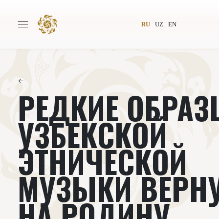
RU
UZ
EN
←
РЕДКИЕ ОБРА
Главная
О проекте
Авторы
Всемирное общество
УЗБЕКСКОЙ
Издательство
Новости
ЭТНИЧЕСКОЙ
Проекты
Подкасты
МУЗЫКИ ВЕРН
Книги
Видеолекторий
НА РОДИНУ