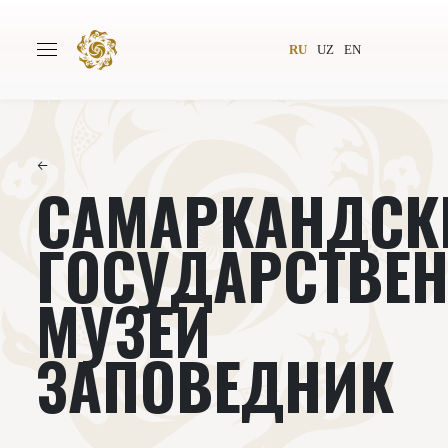
RU
UZ
EN
←
САМАРКАНДСК
Главная
О проекте
Авторы
Всемирное общество
ГОСУДАРСТВЕ
Издательство
Новости
МУЗЕЙ
Проекты
Подкасты
ЗАПОВЕДНИК
Книги
Видеолекторий