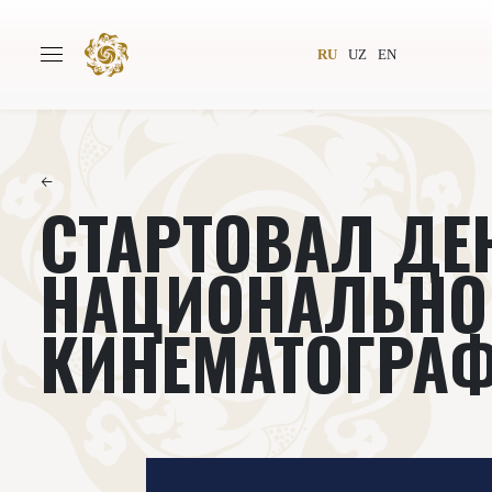
RU
UZ
EN
←
СТАРТОВАЛ ДЕ
Главная
О проекте
Авторы
Всемирное общество
НАЦИОНАЛЬНО
Издательство
Новости
КИНЕМАТОГРА
Проекты
Подкасты
Книги
Видеолекторий