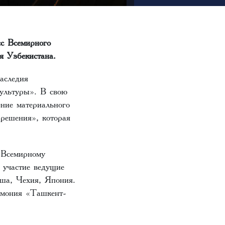
с Всемирного
я Узбекистана.
аследия
культуры». В свою
ние материального
 решения», которая
о Всемирному
 участие ведущие
ьша, Чехия, Япония.
ремония «Ташкент-