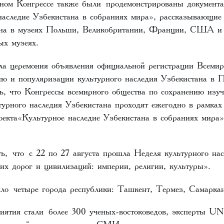
ном Конгрессе также были продемонстрированы документ
наследие Узбекистана в собраниях мира», рассказывающие
ана в музеях Польши, Великобритании, Франции, США и 
ых музеях.
ла церемония объявления официальной регистрации Всемир
ию и популяризации культурного наследия Узбекистана 
ь, что Конгрессы всемирного общества по сохранению изу
турного наследия Узбекистана проходят ежегодно в рамка
оекта«Культурное наследие Узбекистана в собраниях мира»
ть, что с 22 по 27 августа прошла Неделя культурного на
их дорог и цивилизаций: империи, религии, культуры».
ло четыре города республики: Ташкент, Термез, Самарка
иятия стали более 300 ученых-востоковедов, эксперты 