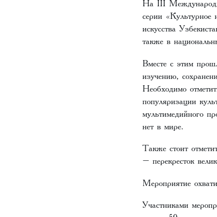
На III Международ
серии «Культурное 
искусства Узбекист
также в национальн
Вместе с этим прош
изучению, сохранен
Необходимо отметит
популяризации куль
мультимедийного пр
нет в мире.
Также стоит отмети
– перекресток велик
Мероприятие охвати
Участниками меропр