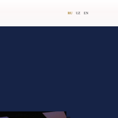
RU
UZ
EN
и
Видеолекторий