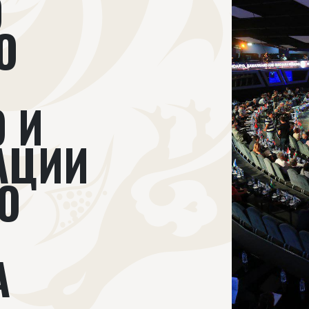
О
О
 И
АЦИИ
О
А