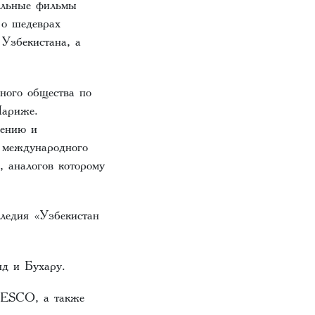
альные фильмы
 о шедеврах
Узбекистана, а
ного общества по
в Париже.
чению и
х международного
, аналогов которому
следия «Узбекистан
нд и Бухару.
UNESCO, а также