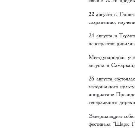
свыше 50-ти предс
22 августа в Ташке
сохранению, изучен
24 августа в Терме
перекресток цивилиз
Международная учен
августа в Самарканд
26 августа состоял
материльного культ
инициативе Презид
генерального дирек
Завершающим событ
фестиваля "Шарк Т