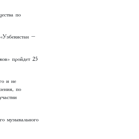
ества по
 «Узбекистан –
ков» пройдет 25
го и не
шения, по
участии
го музыкального