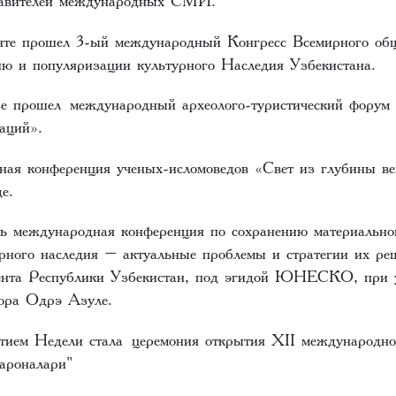
тавителей международных СМИ.
нте прошел 3-ый международный Конгресс Всемирного общ
ию и популяризации культурного Наследия Узбекистана.
зе прошел международный археолого-туристический форум
аций».
ая конференция ученых-исломоведов «Свет из глубины ве
е.
ась международная конференция по сохранению материально
урного наследия – актуальные проблемы и стратегии их ре
ента Республики Узбекистан, под эгидой ЮНЕСКО, при 
тора Одрэ Азуле.
ием Недели стала церемония открытия XII международно
ароналари"