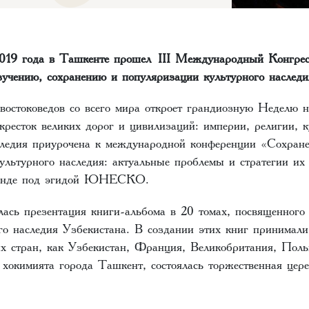
2019 года в Ташкенте прошел III Международный Конгрес
зучению, сохранению и популяризации культурного наследи
востоковедов со всего мира откроет грандиозную Неделю н
кресток великих дорог и цивилизаций: империи, религии, 
следия приурочена к международной конференции «Сохране
ультурного наследия: актуальные проблемы и стратегии их
канде под эгидой ЮНЕСКО.
ялась презентация книги-альбома в 20 томах, посвященног
го наследия Узбекистана. В создании этих книг принимали
их стран, как Узбекистан, Франция, Великобритания, Пол
и хокимията города Ташкент, состоялась торжественная це