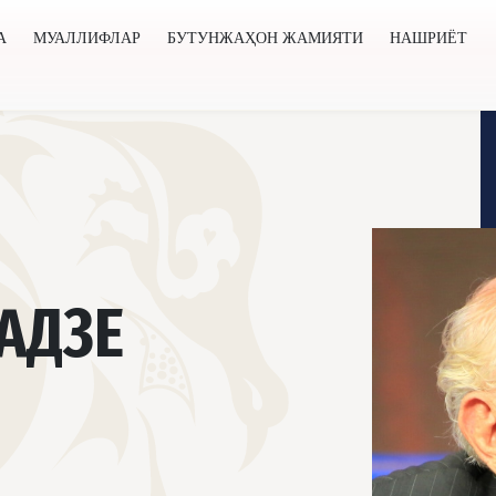
А
МУАЛЛИФЛАР
БУТУНЖАҲОН ЖАМИЯТИ
НАШРИЁТ
нжаҳон жамияти
Нашриёт
Янгиликлар
Лойиҳалар
АДЗЕ