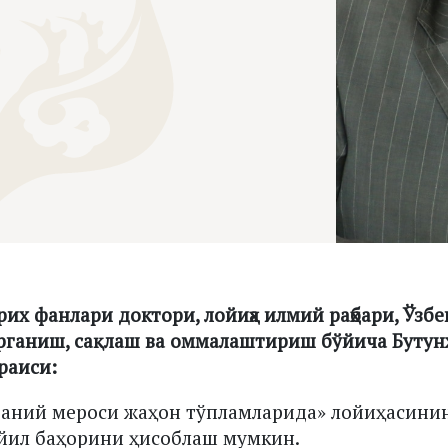
рих фанлари доктори, лойиҳа илмий раҳбари, Ўзб
рганиш, сақлаш ва оммалаштириш бўйича Бутун
раиси:
даний мероси жаҳон тўпламларида» лойиҳасини
 йил баҳорини ҳисоблаш мумкин.