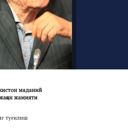
екистон маданий
жаҳон жамияти
нг туғилиш