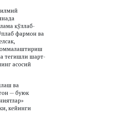
 илмий
янада
лама қўллаб-
ўплаб фармон ва
елсак,
а оммалаштириш
ва тегишли шарт-
инг асосий
йлаш ва
тон — буюк
ниятлар»
ки, кейинги