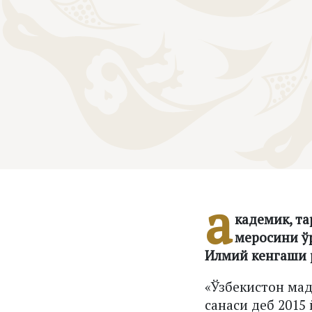
а
кадемик, та
меросини ў
Илмий кенгаши 
«Ўзбекистон ма
санаси деб 2015