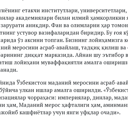
унёнинг етакчи институтлари, университетлари,
фанлар академиялари билан илмий ҳамкорликни 
зарурати аниқдир. Фан ва олимларни ҳар томон
тнинг устувор вазифаларидан биридир. Бу ғоя к
арида ўз аксини топган. Бизнинг лойиҳамизга к
аний меросини асраб-авайлаш, тадқиқ қилиш в
арининг диққат марказида. Айнан шу эътибор 
атиш лойиҳани муваффақиятли амалга оширишн
ланади.
йнида Ўзбекистон маданий меросини асраб-ава
ўйича улкан ишлар амалга оширилди. «Ўзбекис
изациялар чорраҳаси: империялар, динлар, мада
и ҳам, Маданий мерос ҳафталиги ҳам, аминман
ажойиб кашфиётлар учун янги уфқлар очади».