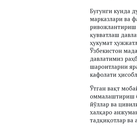
Бугунги кунда д
марказлари ва 
ривожлантириш 
қувватлаш давла
ҳукумат ҳужжатл
Ўзбекистон мад
давлатимиз раҳб
шароитларни яр
кафолати ҳисоб
Ўтган вақт моба
оммалаштириш б
йўллар ва цивил
халқаро анжуман
тадқиқотлар ва 