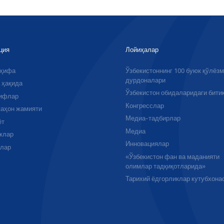
ция
Лойиҳалар
аҳифа
Ўзбекистоннинг 100 буюк қўлёз
дурдоналари
 ҳақида
Ўзбекистон обидаларидаги бити
ифлар
Конгресслар
аҳон жамияти
Медиа-тадбирлар
ёт
Медиа
клар
Инновациялар
алар
«Ўзбекистон фан ва маданияти
олимлар тадқиқотларида»
Тарихий ёдгорликлар кутубхона