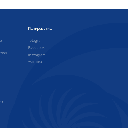
Иштирок этиш
ма
Telegram
Facebook
клар
Instagram
YouTube
си