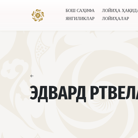
БОШ САҲИФА
ЛОЙИҲА ҲАҚИД
ЯНГИЛИКЛАР
ЛОЙИҲАЛАР
Бош саҳифа
Лойиҳа ҳақида
Муаллифлар
Буту
←
ЭДВАРД РТВЕЛ