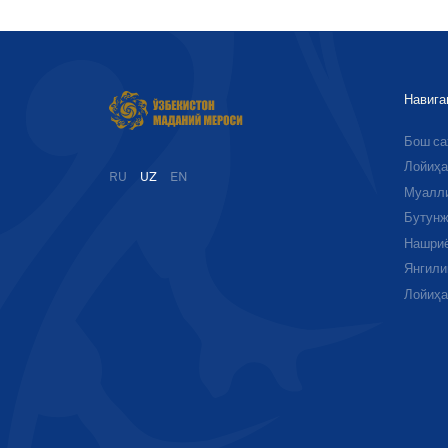
Навига
Бош с
Лойиҳа
RU
UZ
EN
Муалл
Бутунж
Нашри
Янгили
Лойиҳ