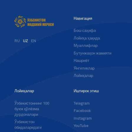
Навигация
Бош саҳифа
Лойиҳа ҳақида
RU
UZ
EN
Муаллифлар
Бутунжаҳон жамияти
Нашриёт
Янгиликлар
Лойиҳалар
Лойиҳалар
Иштирок этиш
Ўзбекистоннинг 100
Telegram
буюк қўлёзма
Facebook
дурдоналари
Instagram
Ўзбекистон
YouTube
обидаларидаги