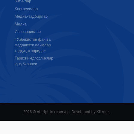
битиклар
Конгресслар
Медиа-тадбирлар
Медиа
Инновациялар
«Ўзбекистон фан ва
маданияти олимлар
тадқиқотларида»
Тарихий ёдгорликлар
кутубхонаси
2026 © All rights reserved. Developed by
Kifreez
.