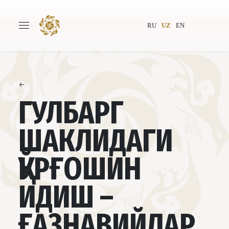
RU
UZ
EN
←
Бош саҳифа
Лойиҳа ҳақида
ГУЛБАРГ
Муаллифлар
Бутунжаҳон жамияти
ШАКЛИДАГИ
Нашриёт
Янгиликлар
ҚЎРҒОШИН
Лойиҳалар
ИДИШ –
ҒАЗНАВИЙЛАР