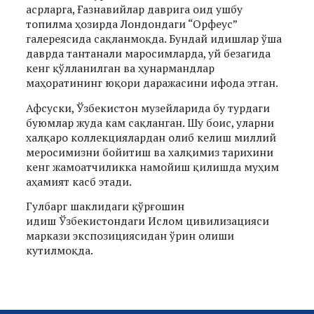
асрларга, Ғазнавийлар даврига оид ушбу
топилма ҳозирда Лондондаги “Орфеус”
галереясида сақланмоқда. Бундай идишлар ўша
даврда тантанали маросимларда, уй безагида
кенг қўлланилган ва ҳунармандлар
маҳоратининг юқори даражасини ифода этган.
Афсуски, Ўзбекистон музейларида бу турдаги
буюмлар жуда кам сақланган. Шу боис, уларни
халқаро коллекциялардан олиб келиш миллий
меросимизни бойитиш ва халқимиз тарихини
кенг жамоатчиликка намойиш қилишда муҳим
аҳамият касб этади.
Гулбарг шаклидаги қўрғошин
идиш Ўзбекистондаги Ислом цивилизацияси
маркази экспозициясидан ўрин олиши
кутилмоқда.