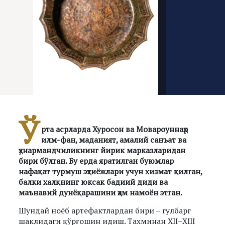
Ў
рта асрларда Хуросон ва Мовароуннаҳр
илм-фан, маданият, амалий санъат ва
ҳунармандчиликнинг йирик марказларидан
бири бўлган. Бу ерда яратилган буюмлар
нафақат турмуш эҳтиёжлари учун хизмат қилган,
балки халқнинг юксак бадиий диди ва
маънавий дунёқарашини ҳам намоён этган.
Шундай ноёб артефактлардан бири – гулбарг
шаклидаги қўрғошин идиш. Тахминан XII–XIII