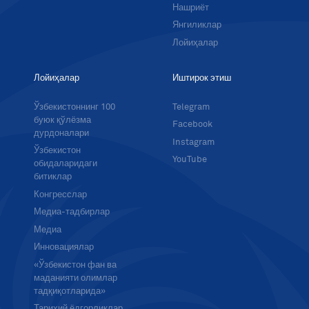
Нашриёт
Янгиликлар
Лойиҳалар
Лойиҳалар
Иштирок этиш
Ўзбекистоннинг 100
Telegram
буюк қўлёзма
Facebook
дурдоналари
Instagram
Ўзбекистон
YouTube
обидаларидаги
битиклар
Конгресслар
Медиа-тадбирлар
Медиа
Инновациялар
«Ўзбекистон фан ва
маданияти олимлар
тадқиқотларида»
Тарихий ёдгорликлар