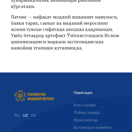
ҳунармандчилик анъаналари ривожини
кўрсатади.
Патнис — нафақат моддий маданият намунаси,
балки тарих, санъат ва маданий мероснинг
жонли гувоҳи сифатида алоҳида қадрланади.
Ушбу бетакрор артефакт Ўзбекистондаги Ислом
цивилизацияси маркази экспозициясида
намойиш этилиши кутилмоқда.
Навигация
Бош саҳифа
Лойиҳа ҳақида
RU
UZ
EN
Муаллифлар
Бутунжаҳон жамияти