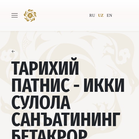
RU
UZ
EN
←
Бош саҳифа
Лойиҳа ҳақида
ТАРИХИЙ
Муаллифлар
Бутунжаҳон жамияти
ПАТНИС - ИККИ
Нашриёт
Янгиликлар
СУЛОЛА
Лойиҳалар
САНЪАТИНИНГ
БЕТАКРОР