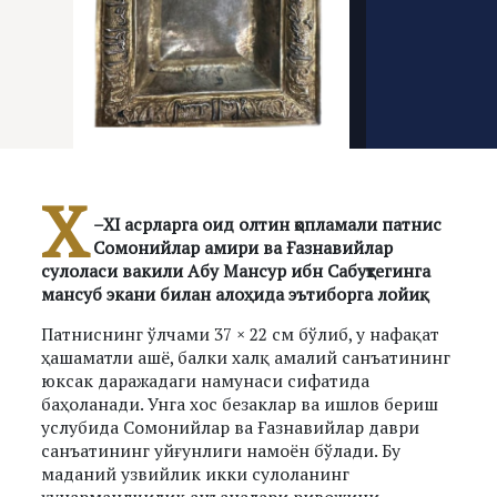
X
–XI асрларга оид олтин қопламали патнис
Сомонийлар амири ва Ғазнавийлар
сулоласи вакили Абу Мансур ибн Сабуқтегинга
мансуб экани билан алоҳида эътиборга лойиқ.
Патниснинг ўлчами 37 × 22 см бўлиб, у нафақат
ҳашаматли ашё, балки халқ амалий санъатининг
юксак даражадаги намунаси сифатида
баҳоланади. Унга хос безаклар ва ишлов бериш
услубида Сомонийлар ва Ғазнавийлар даври
санъатининг уйғунлиги намоён бўлади. Бу
маданий узвийлик икки сулоланинг