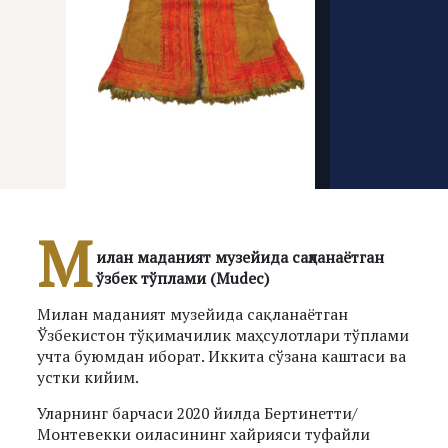
М
илан маданият музейида сақланаётган
ўзбек тўплами (Mudec)
Милан маданият музейида сақланаётган
Ўзбекистон тўқимачилик маҳсулотлари тўплами
учта буюмдан иборат. Иккита сўзана каштаси ва
устки кийим.
Уларнинг барчаси 2020 йилда Бертинетти/
Монтевекки оиласининг хайрияси туфайли