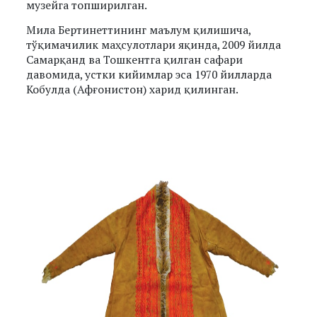
музейга топширилган.
Мила Бертинеттининг маълум қилишича,
тўқимачилик маҳсулотлари яқинда, 2009 йилда
Самарқанд ва Тошкентга қилган сафари
давомида, устки кийимлар эса 1970 йилларда
Кобулда (Афғонистон) харид қилинган.