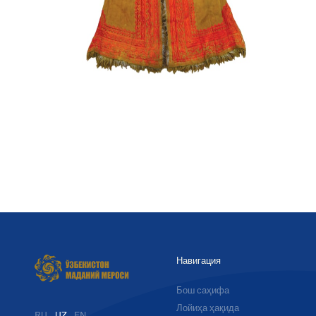
Навигация
Бош саҳифа
Лойиҳа ҳақида
RU
UZ
EN