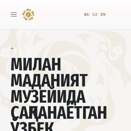
RU
UZ
EN
←
Бош саҳифа
Лойиҳа ҳақида
МИЛАН
Муаллифлар
Бутунжаҳон жамияти
МАДАНИЯТ
Нашриёт
Янгиликлар
МУЗЕЙИДА
Лойиҳалар
САҚЛАНАЁТГАН
ЎЗБЕК