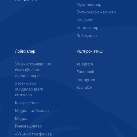
Муаллифлар
Бутунжаҳон жамияти
Нашриёт
Янгиликлар
Лойиҳалар
Лойиҳалар
Иштирок этиш
Ўзбекистоннинг 100
Telegram
буюк қўлёзма
Facebook
дурдоналари
Instagram
Ўзбекистон
YouTube
обидаларидаги
битиклар
Конгресслар
Медиа-тадбирлар
Медиа
Инновациялар
«Ўзбекистон фан ва