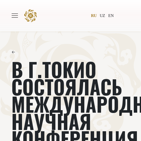
RU
UZ
EN
←
В Г.ТОКИО
Главная
О проекте
Авторы
Всемирное общество
СОСТОЯЛАСЬ
Издательство
Новости
МЕЖДУНАРОД
Проекты
Подкасты
НАУЧНАЯ
Книги
Видеолекторий
КОНФЕРЕНЦИЯ