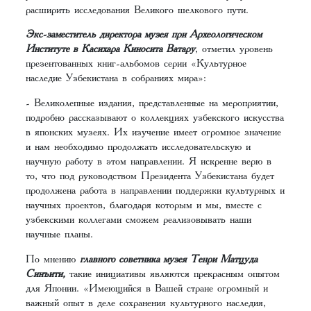
расширить исследования Великого шелкового пути.
Экс-заместитель директора музея при Археологическом
Институте в Касихара Киносита Ватару
, отметил уровень
презентованных книг-альбомов серии «Культурное
наследие Узбекистана в собраниях мира»:
- Великолепные издания, представленные на мероприятии,
подробно рассказывают о коллекциях узбекского искусства
в японских музеях. Их изучение имеет огромное значение
и нам необходимо продолжать исследовательскую и
научную работу в этом направлении. Я искренне верю в
то, что под руководством Президента Узбекистана будет
продолжена работа в направлении поддержки культурных и
научных проектов, благодаря которым и мы, вместе с
узбекскими коллегами сможем реализовывать наши
научные планы.
По мнению
главного советника музея Тенри Матцуда
Синъити,
такие инициативы являются прекрасным опытом
для Японии. «Имеющийся в Вашей стране огромный и
важный опыт в деле сохранения культурного наследия,