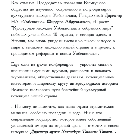
Как отметил Председатель правления Всемирного
общества по изучению, сохранению и популяризации
культурного наследия Узбекистана, Генеральный Директор
НА «Узбеккино»
Фирдавс Абдухаликов,
«Проект
"Культурное наследие Узбекистана в собраниях мира"
побывал уже в более 10 странах, и сегодня здесь, в
Японии, мы вновь увидели насколько высок интерес в
мире к великому наследию нашей страны и в целом, к
проводимым реформам в новом Узбекистане».
Еще одна из целей конференции – упрочить связи с
японскими научными кругами, рассказать и показать
журналистам, общественным деятелям, потенциальным
инвесторам и широкому кругу интересующихся историей
Великого шелкового пути богатейший культурный
потенциал нашей страны.
- Не могу не заметить, как ваша страна стремительно
меняется, особенно последние 3 года. Ныне это
современное государство, которое имеет собственный
узнаваемый имидж на мировой арене, - отметил в своем
интервью
Директор музея Хаясибара Таниити Такаси.
-