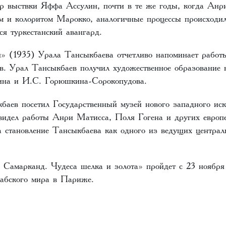
ор выствки Яффа Ассулин, почти в те же годы, когда Ан
ом и колоритом Марокко, аналогичные процессы происходи
ся туркестанский авангард.
 (1935) Урала Тансыкбаева отчетливо напоминает работ
в. Урал Тансыкбаев получил художественное образование
ина и И.С. Горюшкина-Сорокопудова.
баев посетил Государственный музей нового западного иск
видел работы Анри Матисса, Поля Гогена и других европе
а становление Тансыкбаева как одного из ведущих централ
 Самарканд. Чудеса шелка и золота» пройдет с 23 ноябр
рабского мира в Париже.
z