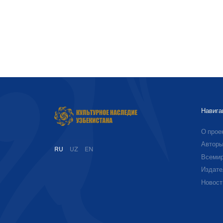
Навига
О прое
Автор
RU
UZ
EN
Всемир
Издате
Новост