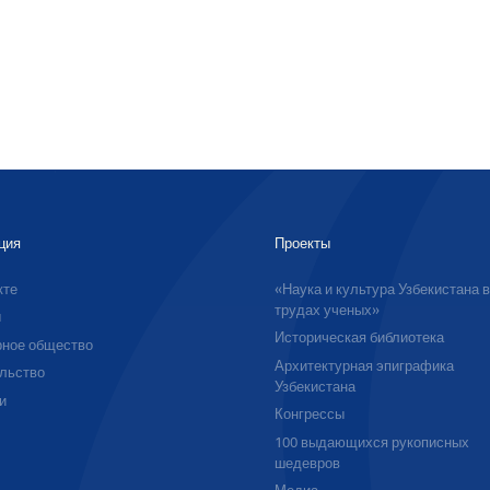
ция
Проекты
кте
«Наука и культура Узбекистана 
трудах ученых»
ы
Историческая библиотека
ное общество
Архитектурная эпиграфика
льство
Узбекистана
и
Конгрессы
100 выдающихся рукописных
шедевров