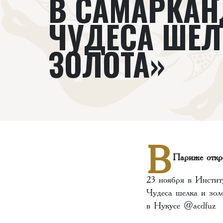
В САМАРКАН
ЧУДЕСА ШЕЛ
ЗОЛОТА»
В
Париже откро
23 ноября в Инстит
Чудеса шелка и зол
в Нукусе @acdfuz