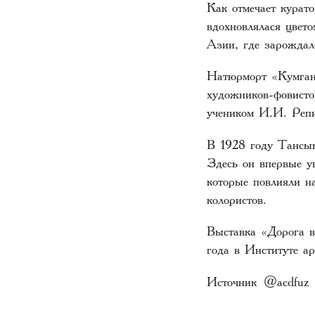
Как отмечает курат
вдохновлялася цвет
Азии, где зарождал
Натюрморт «Кумган»
художников-фовисто
учеником И.И. Реп
В 1928 году Тансык
Здесь он впервые у
которые повлияли н
колористов.
Выставка «Дорога в
года в Институте а
Источник @acdfu