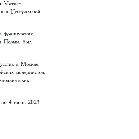
ри Матисс
ли в Центральной
ы французских
 в Перми, был
усства в Москве.
йских модернистов,
ьноазиатских
я по 4 июня 2023