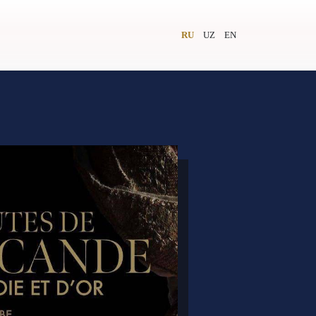
RU
UZ
EN
и
Видеолекторий