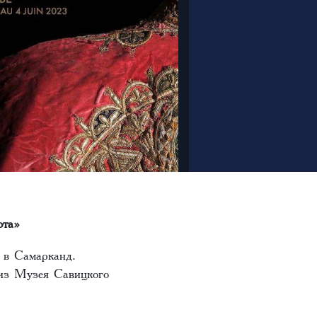
ота»
 в Самарканд.
 из Музея Савицкого