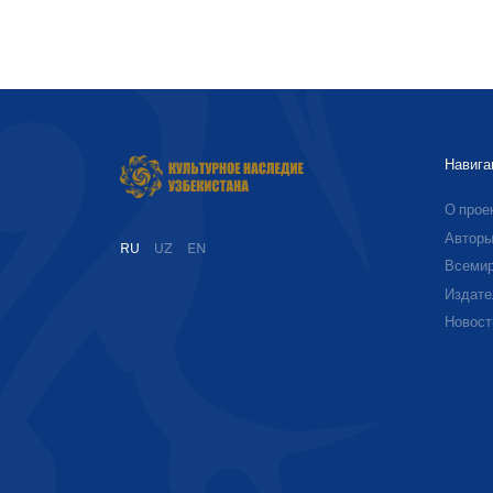
Навига
О прое
Автор
RU
UZ
EN
Всемир
Издате
Новост