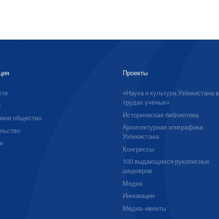
ция
Проекты
кте
«Наука и культура Узбекистана 
трудах ученых»
ы
Историческая библиотека
ное общество
Архитектурная эпиграфика
льство
Узбекистана
и
Конгрессы
100 выдающихся рукописных
шедевров
Медиа
Инновации
Медиа-ивенты