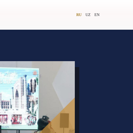
RU
UZ
EN
и
Видеолекторий