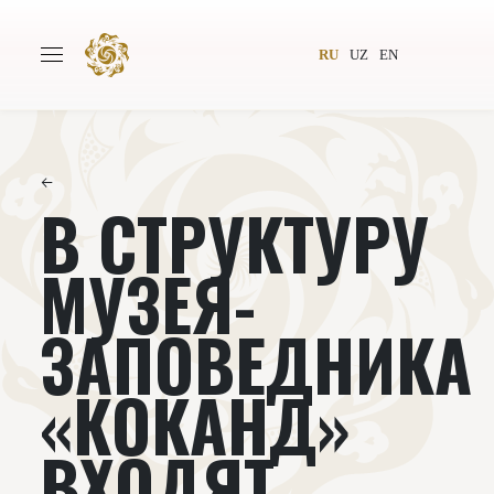
RU
UZ
EN
←
В СТРУКТУРУ
Главная
О проекте
Авторы
Всемирное общество
МУЗЕЯ-
Издательство
Новости
ЗАПОВЕДНИКА
Проекты
Подкасты
«КОКАНД»
Книги
Видеолекторий
ВХОДЯТ