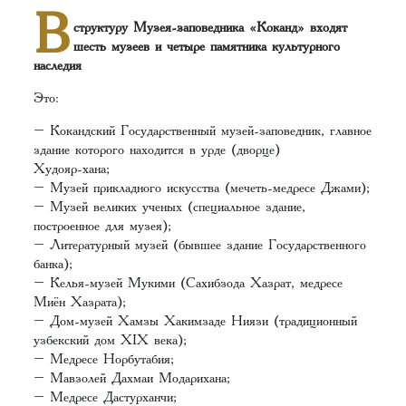
В
структуру Музея-заповедника «Коканд» входят
шесть музеев и четыре памятника культурного
наследия
Это:
– Кокандский Государственный музей-заповедник, главное
здание которого находится в урде (дворце)
Худояр-хана;
– Музей прикладного искусства (мечеть-медресе Джами);
– Музей великих ученых (специальное здание,
построенное для музея);
– Литературный музей (бывшее здание Государственного
банка);
– Келья-музей Мукими (Сахибзода Хазрат, медресе
Миён Хазрата);
– Дом-музей Хамзы Хакимзаде Ниязи (традиционный
узбекский дом XIX века);
– Медресе Норбутабия;
– Мавзолей Дахмаи Модарихана;
– Медресе Дастурханчи;