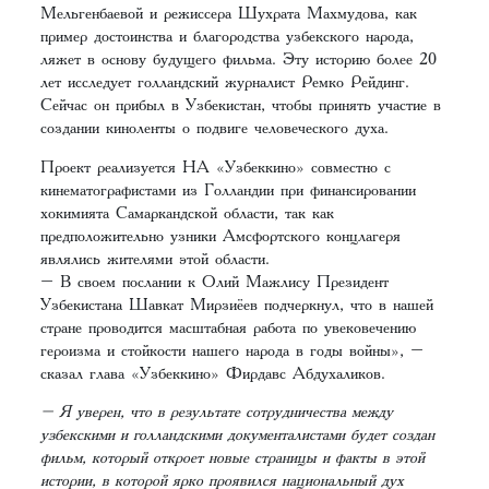
Мельгенбаевой и режиссера Шухрата Махмудова, как
пример достоинства и благородства узбекского народа,
ляжет в основу будущего фильма. Эту историю более 20
лет исследует голландский журналист Ремко Рейдинг.
Сейчас он прибыл в Узбекистан, чтобы принять участие в
создании киноленты о подвиге человеческого духа.
Проект реализуется НА «Узбеккино» совместно с
кинематографистами из Голландии при финансировании
хокимията Самаркандской области, так как
предположительно узники Амсфортского концлагеря
являлись жителями этой области.
– В своем послании к Олий Мажлису Президент
Узбекистана Шавкат Мирзиёев подчеркнул, что в нашей
стране проводится масштабная работа по увековечению
героизма и стойкости нашего народа в годы войны», –
сказал глава «Узбеккино» Фирдавс Абдухаликов.
– Я уверен, что в результате сотрудничества между
узбекскими и голландскими документалистами будет создан
фильм, который откроет новые страницы и факты в этой
истории, в которой ярко проявился национальный дух