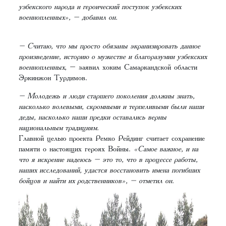
узбекского народа и героический поступок узбекских
военнопленных», – добавил он.
– Считаю, что мы просто обязаны экранизировать данное
произведение, историю о мужестве и благоразумии узбекских
военнопленных
, – заявил хоким Самаркандской области
Эркинжон Турдимов.
– Молодежь и люди старшего поколения должны знать,
насколько волевыми, скромными и терпеливыми были наши
деды, насколько наши предки оставались верны
национальным традициям.
Главной целью проекта Ремко Рейдинг считает сохранение
памяти о настоящих героях Войны.
«Самое важное, и на
что я искренне надеюсь – это то, что в процессе работы,
наших исследований, удастся восстановить имена погибших
бойцов и найти их родственников», – отметил он.