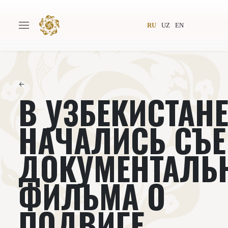
RU
UZ
EN
←
В УЗБЕКИСТАН
Главная
О проекте
Авторы
Всемирное общество
НАЧАЛИСЬ СЪ
Издательство
Новости
ДОКУМЕНТАЛЬ
Проекты
Подкасты
ФИЛЬМА О
Книги
Видеолекторий
ПОДВИГЕ