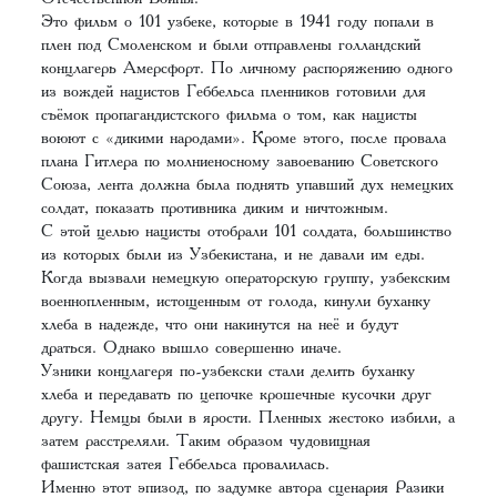
Это фильм о 101 узбеке, которые в 1941 году попали в
плен под Смоленском и были отправлены голландский
концлагерь Амерсфорт. По личному распоряжению одного
из вождей нацистов Геббельса пленников готовили для
съёмок пропагандистского фильма о том, как нацисты
воюют с «дикими народами». Кроме этого, после провала
плана Гитлера по молниеносному завоеванию Советского
Союза, лента должна была поднять упавший дух немецких
солдат, показать противника диким и ничтожным.
С этой целью нацисты отобрали 101 солдата, большинство
из которых были из Узбекистана, и не давали им еды.
Когда вызвали немецкую операторскую группу, узбекским
военнопленным, истощенным от голода, кинули буханку
хлеба в надежде, что они накинутся на неё и будут
драться. Однако вышло совершенно иначе.
Узники концлагеря по-узбекски стали делить буханку
хлеба и передавать по цепочке крошечные кусочки друг
другу. Немцы были в ярости. Пленных жестоко избили, а
затем расстреляли. Таким образом чудовищная
фашистская затея Геббельса провалилась.
Именно этот эпизод, по задумке автора сценария Разики