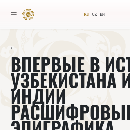
RU
UZ
EN
←
ВПЕРВЫЕ В ИС
Главная
О проекте
Авторы
Всемирное общество
УЗБЕКИСТАНА 
Издательство
Новости
ИНДИИ
Проекты
Подкасты
РАСШИФРОВЫВ
Книги
Видеолекторий
ЭПИГРАФИКА