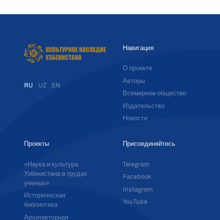
Навигация
О проекте
Авторы
RU
UZ
EN
Всемирное общество
Издательство
Новости
Проекты
Присоединяйтесь
«Наука и культура
Telegram
Узбекистана в трудах
Facebook
ученых»
Instagram
Историческая
YouTube
библиотека
Архитектурная