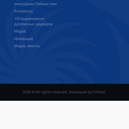
эпиграфика Узбекистана
Конгрессы
100 выдающихся
рукописных шедевров
Медиа
Инновации
Медиа-ивенты
2026 © All rights reserved. Developed by
Kifreez
.