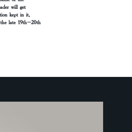
der will get
ion kept in it,
f the late 19th–20th