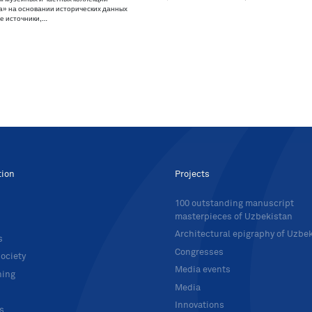
а» на основании исторических данных
е источники,…
tion
Projects
100 outstanding manuscript
masterpieces of Uzbekistan
Architectural epigraphy of Uzbe
s
Congresses
ociety
Media events
hing
Media
Innovations
ts