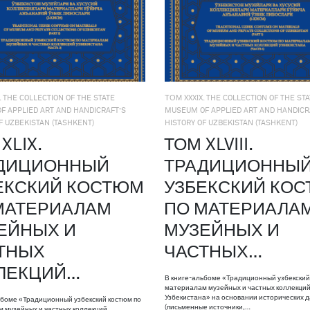
. THE COLLECTION OF THE STATE
ТОМ XXXIX. THE COLLECTION OF THE ST
F APPLIED ART AND HANDICRAFT’S
MUSEUM OF APPLIED ART AND HANDICR
F UZBEKISTAN (TASHKENT)
HISTORY OF UZBEKISTAN (TASHKENT)
XLIX.
ТОМ XLVIII.
ДИЦИОННЫЙ
ТРАДИЦИОННЫ
ЕКСКИЙ КОСТЮМ
УЗБЕКСКИЙ КО
МАТЕРИАЛАМ
ПО МАТЕРИАЛА
ЕЙНЫХ И
МУЗЕЙНЫХ И
ТНЫХ
ЧАСТНЫХ…
ЛЕКЦИЙ…
В книге-альбоме «Традиционный узбекский
материалам музейных и частных коллекци
Узбекистана» на основании исторических 
ьбоме «Традиционный узбекский костюм по
(письменные источники,…
 музейных и частных коллекций