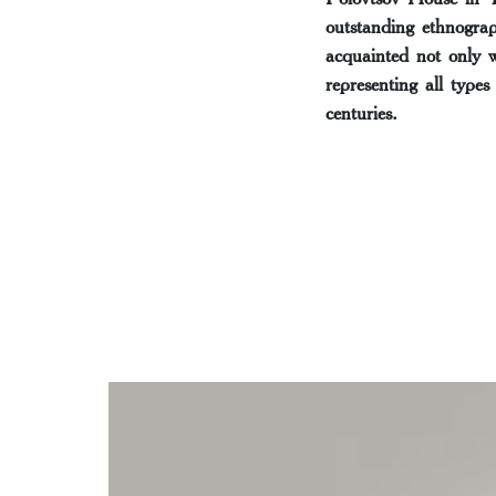
outstanding ethnograp
acquainted not only w
representing all type
centuries.