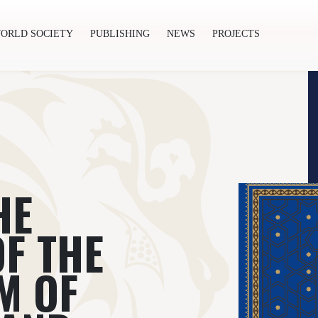
ORLD SOCIETY
PUBLISHING
NEWS
PROJECTS
ishing
News
Projects
HE
F THE
M OF