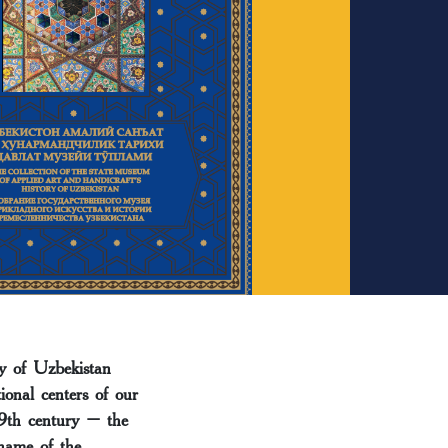
y of Uzbekistan
onal centers of our
19th century – the
 name of the