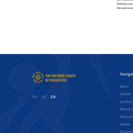
Узбекистан
(письменны
Naviga
Main
About
RU
UZ
EN
Author
World s
Publis
News
Projec