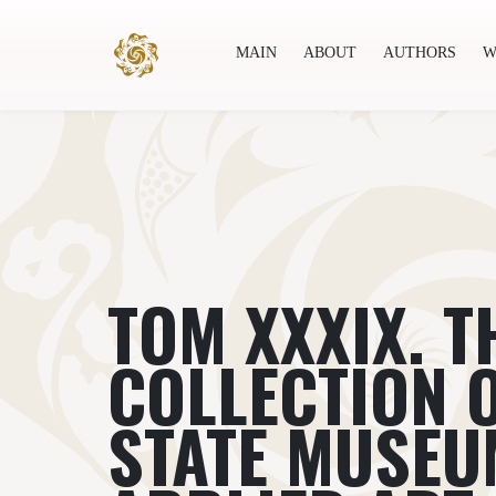
MAIN
ABOUT
AUTHORS
W
Main
About
Authors
World society
Publ
ТОМ XXXIX. T
COLLECTION O
STATE MUSEU