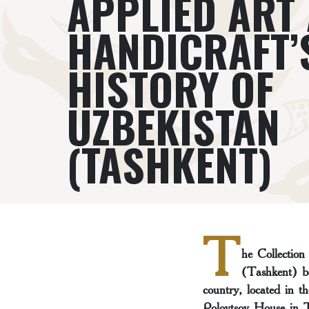
APPLIED ART
HANDICRAFT’
HISTORY OF
UZBEKISTAN
(TASHKENT)
T
he Collectio
(Tashkent) bo
country, located in t
Polovtsоv House in T