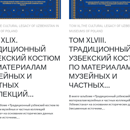
E CULTURAL LEGACY OF UZBEKISTAN IN
ТОМ XL.THE CULTURAL LEGACY OF UZBE
OF POLAND
MUSEUMS OF POLAND
XLIX.
ТОМ XLVIII.
ДИЦИОННЫЙ
ТРАДИЦИОННЫ
ЕКСКИЙ КОСТЮМ
УЗБЕКСКИЙ КО
МАТЕРИАЛАМ
ПО МАТЕРИАЛА
ЕЙНЫХ И
МУЗЕЙНЫХ И
ТНЫХ
ЧАСТНЫХ…
ЛЕКЦИЙ…
В книге-альбоме «Традиционный узбекский
материалам музейных и частных коллекци
Узбекистана» на основании исторических 
ьбоме «Традиционный узбекский костюм по
(письменные источники,…
 музейных и частных коллекций
а» на основании исторических данных
е источники,…