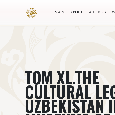
MAIN
ABOUT
AUTHORS
W
Main
About
Authors
World society
Publ
ТОМ XL.THE
CULTURAL LE
UZBEKISTAN I