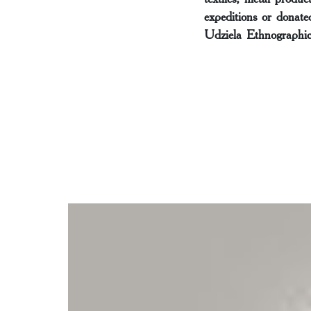
expeditions or donate
Udziela Ethnograph