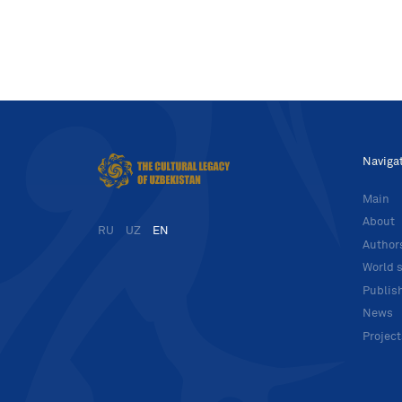
Naviga
Main
About
RU
UZ
EN
Author
World s
Publis
News
Projec