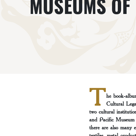
MUSEUMS OF
T
he book-albu
Cultural Lega
two cultural instituti
and Pacific Museum i
there are also many e
textiles, metal produ