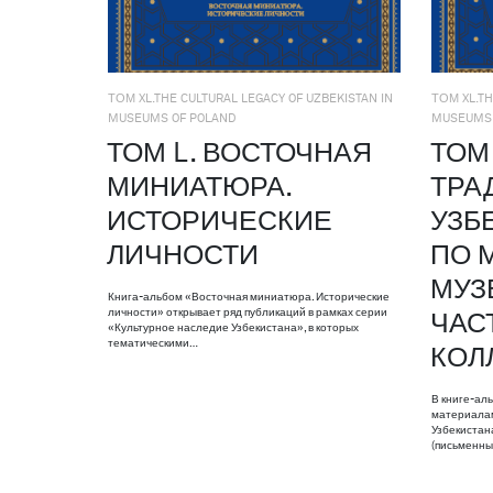
ТОМ XL.THE CULTURAL LEGACY OF UZBEKISTAN IN
ТОМ XL.TH
MUSEUMS OF POLAND
MUSEUMS 
ТОМ L. ВОСТОЧНАЯ
ТОМ 
МИНИАТЮРА.
ТРА
ИСТОРИЧЕСКИЕ
УЗБ
ЛИЧНОСТИ
ПО 
МУЗ
Книга-альбом «Восточная миниатюра. Исторические
личности» открывает ряд публикаций в рамках серии
ЧАС
«Культурное наследие Узбекистана», в которых
тематическими…
КОЛ
В книге-ал
материалам
Узбекистан
(письменны