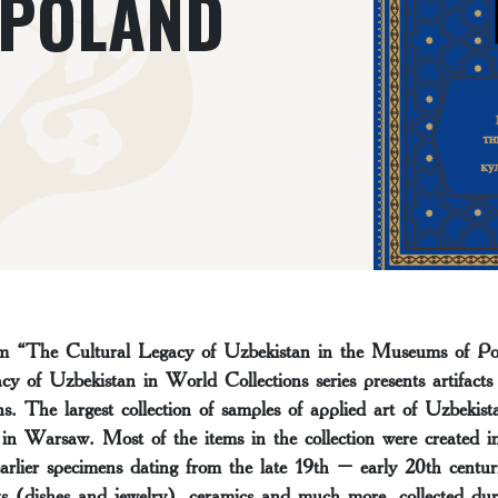
 POLAND
m “The Cultural Legacy of Uzbekistan in the Museums of Po
cy of Uzbekistan in World Collections series presents artifacts
ons. The largest collection of samples of applied art of Uzbekist
n Warsaw. Most of the items in the collection were created i
arlier specimens dating from the late 19th – early 20th centur
cts (dishes and jewelry), ceramics and much more, collected du