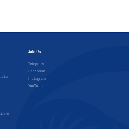
Join Us
Telegram
Facebook
kistan
Instagram
YouTube
tan in