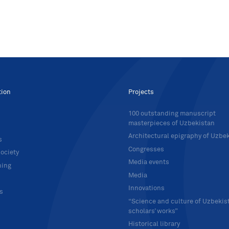
tion
Projects
100 outstanding manuscript
masterpieces of Uzbekistan
Architectural epigraphy of Uzbe
s
Congresses
ociety
Media events
hing
Media
Innovations
ts
“Science and culture of Uzbekis
scholars’ works”
Historical library