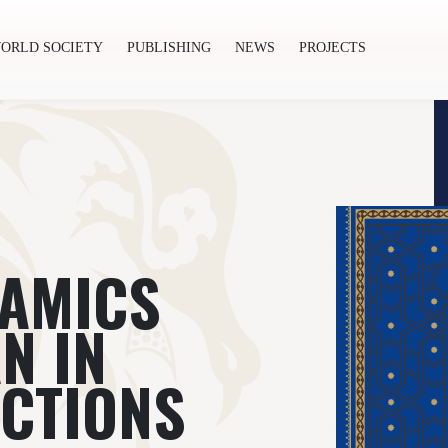
ORLD SOCIETY
PUBLISHING
NEWS
PROJECTS
ishing
News
Projects
RAMICS
N IN
CTIONS