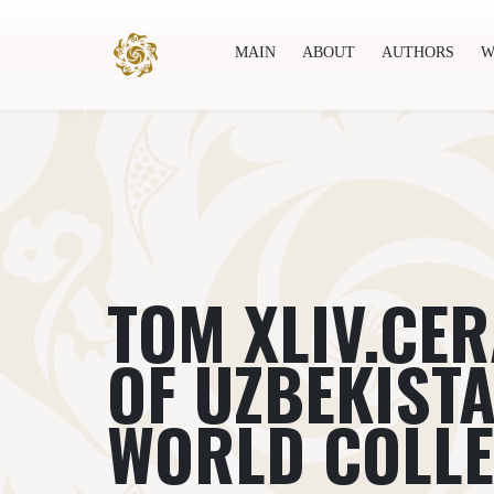
MAIN
ABOUT
AUTHORS
W
Main
About
Authors
World society
Publ
ТОМ XLIV.CE
OF UZBEKISTA
WORLD COLLE