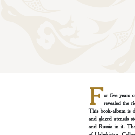
F
or five years 
revealed the r
This book-album is de
and glazed utensils 
and Russia in it. Th
of Uzbekistan. Collect