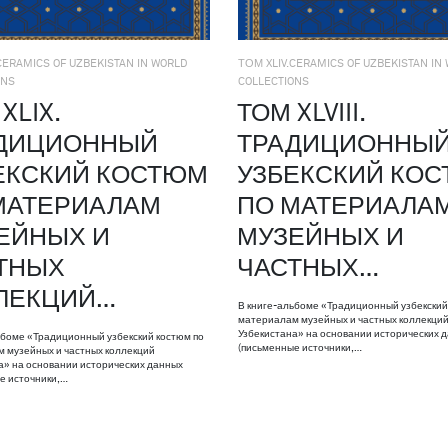
CERAMICS OF UZBEKISTAN IN WORLD
ТОМ XLIV.CERAMICS OF UZBEKISTAN IN
ONS
COLLECTIONS
XLIX.
ТОМ XLVIII.
ДИЦИОННЫЙ
ТРАДИЦИОННЫ
ЕКСКИЙ КОСТЮМ
УЗБЕКСКИЙ КО
МАТЕРИАЛАМ
ПО МАТЕРИАЛА
ЕЙНЫХ И
МУЗЕЙНЫХ И
ТНЫХ
ЧАСТНЫХ…
ЛЕКЦИЙ…
В книге-альбоме «Традиционный узбекский
материалам музейных и частных коллекци
Узбекистана» на основании исторических 
ьбоме «Традиционный узбекский костюм по
(письменные источники,…
 музейных и частных коллекций
а» на основании исторических данных
е источники,…