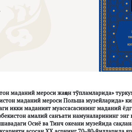
тон маданий мероси жаҳон тўпламларида» турк
истон маданий мероси Польша музейларида» к
аги икки маданият муассасасининг маданий ёд
збекистон амалий санъати намуналарининг энг 
шавадаги Осиё ва Тинч океани музейида сақлан
сарияти асосан XX асрнинг 70–80-йилларида яр