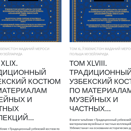
ЎЗБЕКИСТОН МАДАНИЙ МЕРОСИ
ТОМ XL.ЎЗБЕКИСТОН МАДАНИЙ МЕР
МУЗЕЙЛАРИДА
ПОЛЬША МУЗЕЙЛАРИДА
XLIX.
ТОМ XLVIII.
ДИЦИОННЫЙ
ТРАДИЦИОННЫ
ЕКСКИЙ КОСТЮМ
УЗБЕКСКИЙ КО
МАТЕРИАЛАМ
ПО МАТЕРИАЛА
ЕЙНЫХ И
МУЗЕЙНЫХ И
ТНЫХ
ЧАСТНЫХ…
ЛЕКЦИЙ…
В книге-альбоме «Традиционный узбекский
материалам музейных и частных коллекци
Узбекистана» на основании исторических 
ьбоме «Традиционный узбекский костюм по