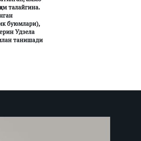
ам талайгина.
нган
ик буюмлари),
ерин Удзела
билан танишади