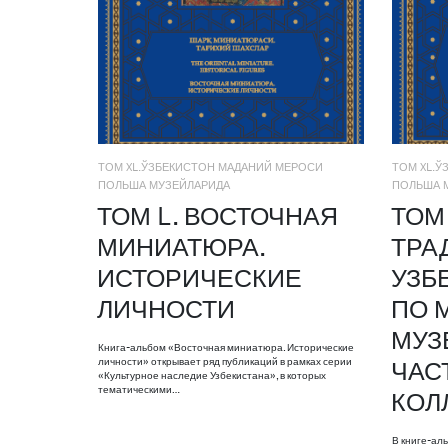
ТОМ XL.ЎЗБЕКИСТОН МАДАНИЙ МЕРОСИ
ТОМ XL.
ПОЛЬША МУЗЕЙЛАРИДА
ПОЛЬША 
ТОМ L. ВОСТОЧНАЯ
ТОМ 
МИНИАТЮРА.
ТРА
ИСТОРИЧЕСКИЕ
УЗБ
ЛИЧНОСТИ
ПО 
МУЗ
Книга-альбом «Восточная миниатюра. Исторические
личности» открывает ряд публикаций в рамках серии
ЧАС
«Культурное наследие Узбекистана», в которых
тематическими…
КОЛ
В книге-ал