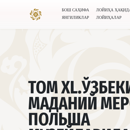
БОШ САҲИФА
ЛОЙИҲА ҲАҚИД
ЯНГИЛИКЛАР
ЛОЙИҲАЛАР
Бош саҳифа
Лойиҳа ҳақида
Муаллифлар
Буту
ТОМ XL.ЎЗБЕК
МАДАНИЙ МЕ
ПОЛЬША