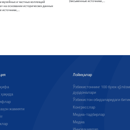
(письменные источники,…
 музейных и частных коллекций
а» на основании исторических данных
е источники,…
ция
Лойиҳалар
аҳифа
Ўзбекистоннинг 100 буюк қўлёз
дурдоналари
 ҳақида
Ўзбекистон обидаларидаги бити
ифлар
Конгресслар
аҳон жамияти
Медиа-тадбирлар
ёт
Медиа
клар
Инновациялар