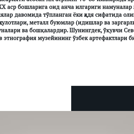
 XX аср бошларига оид анча илгариги намуналар ҳ
ялар давомида тўпланган ёки ҳадя сифатида оли
сулотлари, металл буюмлар (идишлар ва заргарл
налари ва бошқалардир. Шунингдек, ўқувчи Сев
в этнография музейининг ўзбек артефактлари 