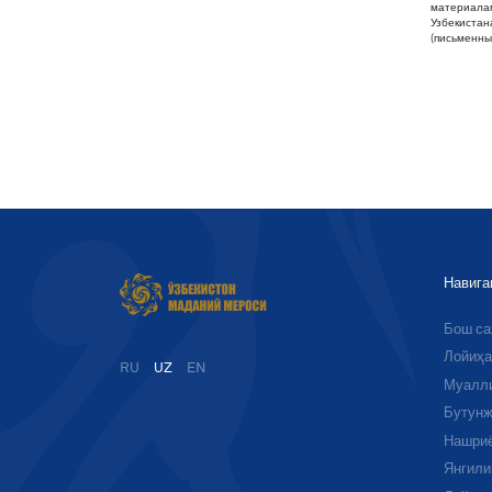
материалам
Узбекистан
(письменны
Навига
Бош с
Лойиҳа
RU
UZ
EN
Муалл
Бутунж
Нашри
Янгили