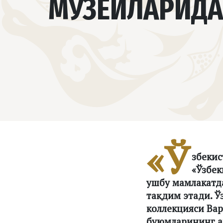
МУЗЕЙЛАРИДА
«Ў
збекис
«Ўзбек
ушбу мамлакатд
тақдим этади. Ў
коллекцияси Вар
буюмларининг ак