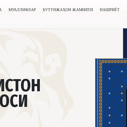
А
МУАЛЛИФЛАР
БУТУНЖАҲОН ЖАМИЯТИ
НАШРИЁТ
нжаҳон жамияти
Нашриёт
Янгиликлар
Лойиҳалар
ИСТОН
РОСИ