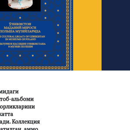
умидаги
итоб-альбоми
горликларини
катта
ади. Коллекция
атилган, аммо