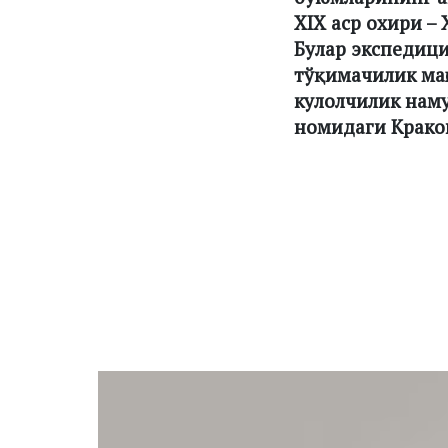
XIX аср охири –
Булар экспедици
тўқимачилик маҳ
кулолчилик наму
номидаги Крако