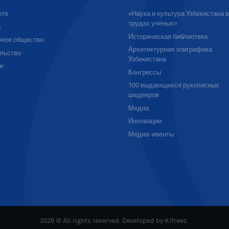
кте
«Наука и культура Узбекистана 
трудах ученых»
ы
Историческая библиотека
ное общество
Архитектурная эпиграфика
льство
Узбекистана
и
Конгрессы
100 выдающихся рукописных
шедевров
Медиа
Инновации
Медиа-ивенты
2026 © All rights reserved. Developed by
Kifreez
.