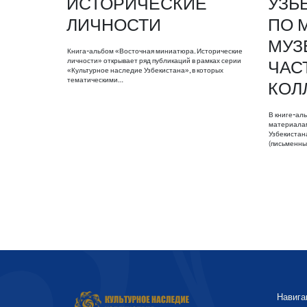
ИСТОРИЧЕСКИЕ
УЗБ
ЛИЧНОСТИ
ПО 
МУЗ
Книга-альбом «Восточная миниатюра. Исторические
личности» открывает ряд публикаций в рамках серии
ЧАС
«Культурное наследие Узбекистана», в которых
тематическими…
КОЛ
В книге-ал
материалам
Узбекистан
(письменны
Навига