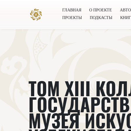
ГЛАВНАЯ
О ПРОЕКТЕ
АВТ
ПРОЕКТЫ
ПОДКАСТЫ
КНИ
Главная
О проекте
Авторы
Всемирное общест
ТОМ XIII КО
ГОСУДАРСТВ
МУЗЕЯ ИСКУ