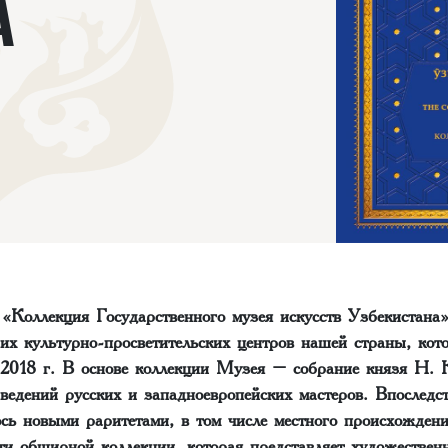
А
 «Коллекция Государственного музея искусств Узбекистана
их культурно-просветительских центров нашей страны, кот
 2018 г. В основе коллекции Музея – собрание князя Н. 
ведений русских и западноевропейских мастеров. Впоследс
ось новыми раритетами, в том числе местного происхожден
ти обширной коллекции, которая представляет художествен