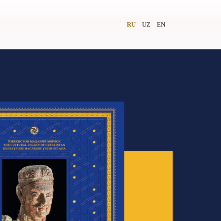
RU
UZ
EN
и
Видеолекторий