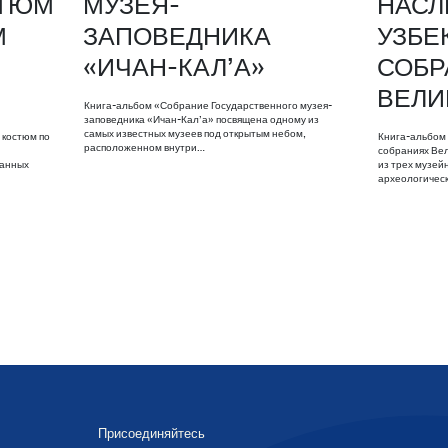
СТЮМ
МУЗЕЯ-
НАСЛ
М
ЗАПОВЕДНИКА
УЗБЕ
«ИЧАН-КАЛ’А»
СОБР
ВЕЛИ
Книга-альбом «Собрание Государственного музея-
заповедника «Ичан-Кал’а» посвящена одному из
самых известных музеев под открытым небом,
 костюм по
Книга-альбом 
расположенном внутри…
й
собраниях Ве
данных
из трех музей
археологичес
Присоединяйтесь