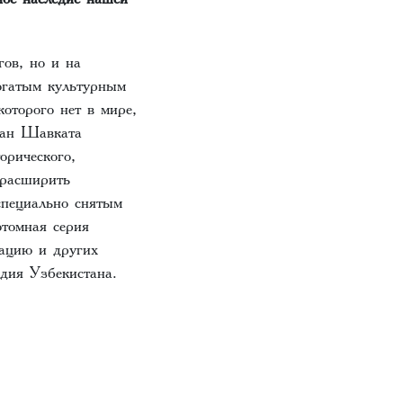
гов, но и на
огатым культурным
которого нет в мире,
тан Шавката
орического,
 расширить
специально снятым
отомная серия
кацию и других
едия Узбекистана.