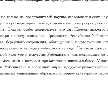
не только на представителей научно-исследовательских кру
рубежную аудитории, молодое поколение, интересующееся б
на. Следует особо подчеркнуть, что сам Проект, аналогов 
годаря личному вниманию Президента Республики Узбекис
ам бережного сохранения, обогащения и преумножения ист
лектуального наследия узбекского народа. Читатели смогут
атой культуре и искусстве Узбекистана, ознакомившись со 
ьмом, диск с которым прилагается к книге-альбому. Мног
ие Узбекистана в собраниях мира» предусматривает публи
вященных уникальным образцам историко-культурного насл