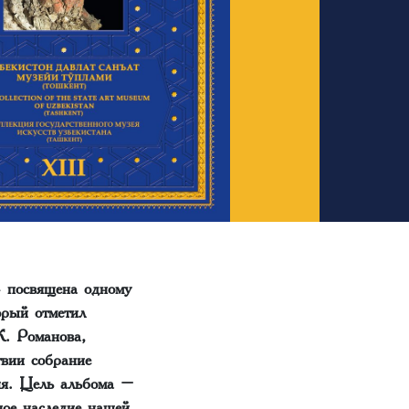
» посвящена одному
орый отметил
К. Романова,
твии собрание
ия. Цель альбома –
ное наследие нашей