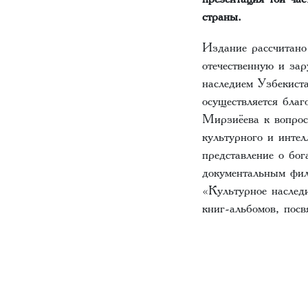
страны.
Издание рассчитано 
отечественную и за
наследием Узбекиста
осуществляется бла
Мирзиёева к вопрос
культурного и интел
представление о бог
документальным фил
«Культурное наслед
книг-альбомов, пос