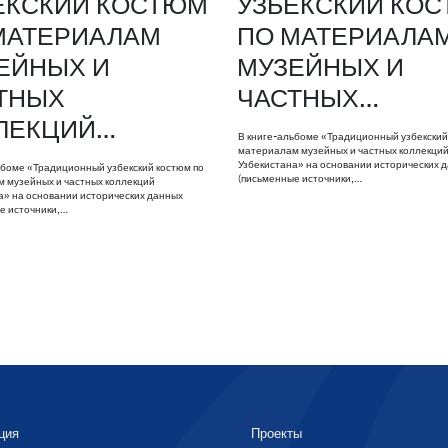
ЕКСКИЙ КОСТЮМ
УЗБЕКСКИЙ КО
МАТЕРИАЛАМ
ПО МАТЕРИАЛА
ЕЙНЫХ И
МУЗЕЙНЫХ И
ТНЫХ
ЧАСТНЫХ…
ЛЕКЦИЙ…
В книге-альбоме «Традиционный узбекский
материалам музейных и частных коллекци
Узбекистана» на основании исторических 
ьбоме «Традиционный узбекский костюм по
(письменные источники,…
 музейных и частных коллекций
а» на основании исторических данных
е источники,…
ция
Проекты