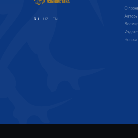
О прое
Автор
RU
UZ
EN
Всемир
Издате
Новост