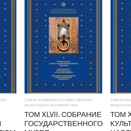
НОГО
ТОМ XIII КОЛЛЕКЦИЯ ГОСУДАРСТВЕННОГО
ТОМ XIII К
МУЗЕЯ ИСКУССТВ УЗБЕКИСТАНА
МУЗЕЯ ИСКУ
ТОМ XLVII. СОБРАНИЕ
ТОМ X
Й
ГОСУДАРСТВЕННОГО
КУЛЬ