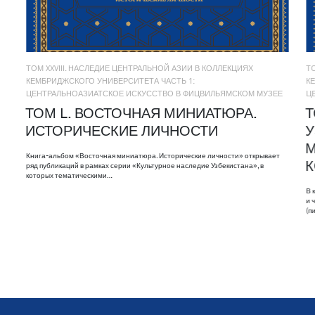
ТОМ XXVIII. НАСЛЕДИЕ ЦЕНТРАЛЬНОЙ АЗИИ В КОЛЛЕКЦИЯХ
Т
КЕМБРИДЖСКОГО УНИВЕРСИТЕТА ЧАСТЬ 1:
К
ЦЕНТРАЛЬНОАЗИАТСКОЕ ИСКУССТВО В ФИЦВИЛЬЯМСКОМ МУЗЕЕ
Ц
ТОМ L. ВОСТОЧНАЯ МИНИАТЮРА.
Т
ИСТОРИЧЕСКИЕ ЛИЧНОСТИ
У
М
Книга-альбом «Восточная миниатюра. Исторические личности» открывает
ряд публикаций в рамках серии «Культурное наследие Узбекистана», в
которых тематическими…
В 
и 
(п