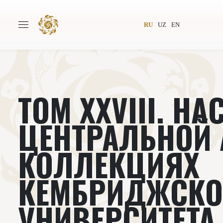
RU
UZ
EN
ТОМ XXVIII. Н
Главная
О проекте
Авторы
Всемирное общество
ЦЕНТРАЛЬНОЙ 
Издательство
Новости
КОЛЛЕКЦИЯХ
Проекты
Подкасты
КЕМБРИДЖСКО
Книги
Видеолекторий
УНИВЕРСИТЕТА 