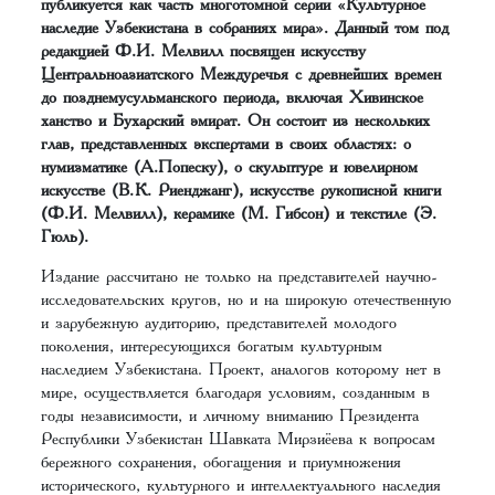
публикуется как часть многотомной серии «Культурное
наследие Узбекистана в собраниях мира». Данный том под
редакцией Ф.И. Мелвилл посвящен искусству
Центральноазиатского Междуречья с древнейших времен
до позднемусульманского периода, включая Хивинское
ханство и Бухарский эмират. Он состоит из нескольких
глав, представленных экспертами в своих областях: о
нумизматике (А.Попеску), о скульптуре и ювелирном
искусстве (В. К. Риенджанг), искусстве рукописной книги
(Ф.И. Мелвилл), керамике (М. Гибсон) и текстиле (Э.
Гюль).
Издание рассчитано не только на представителей научно-
исследовательских кругов, но и на широкую отечественную
и зарубежную аудиторию, представителей молодого
поколения, интересующихся богатым культурным
наследием Узбекистана. Проект, аналогов которому нет в
мире, осуществляется благодаря условиям, созданным в
годы независимости, и личному вниманию Президента
Республики Узбекистан Шавката Мирзиёева к вопросам
бережного сохранения, обогащения и приумножения
исторического, культурного и интеллектуального наследия