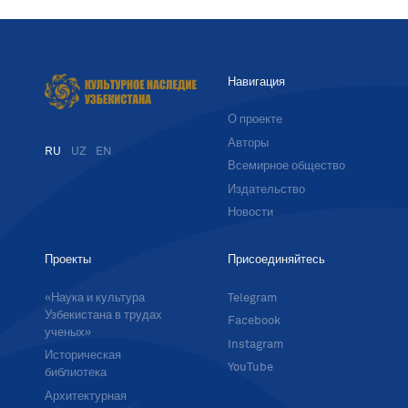
Навигация
О проекте
Авторы
RU
UZ
EN
Всемирное общество
Издательство
Новости
Проекты
Присоединяйтесь
«Наука и культура
Telegram
Узбекистана в трудах
Facebook
ученых»
Instagram
Историческая
YouTube
библиотека
Архитектурная