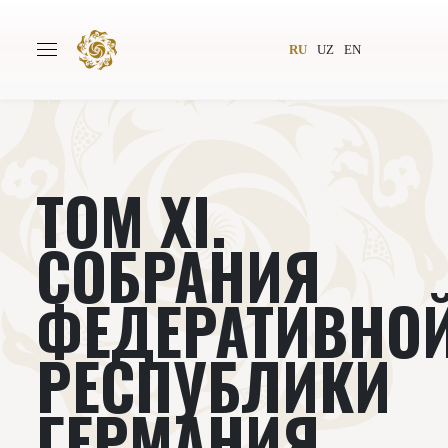
RU
UZ
EN
ТОМ XI.
Главная
О проекте
Авторы
Всемирное общество
СОБРАНИЯ
Издательство
Новости
ФЕДЕРАТИВНО
Проекты
Подкасты
РЕСПУБЛИКИ
Книги
Видеолекторий
ГЕРМАНИЯ