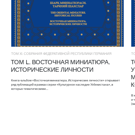
ТОМ XI. СОБРАНИЯ ФЕДЕРАТИВНОЙ РЕСПУБЛИКИ ГЕРМАНИЯ
Т
ТОМ L. ВОСТОЧНАЯ МИНИАТЮРА.
Т
ИСТОРИЧЕСКИЕ ЛИЧНОСТИ
У
М
Книга-альбом «Восточная миниатюра. Исторические личности» открывает
ряд публикаций в рамках серии «Культурное наследие Узбекистана», в
которых тематическими…
В 
и 
(п