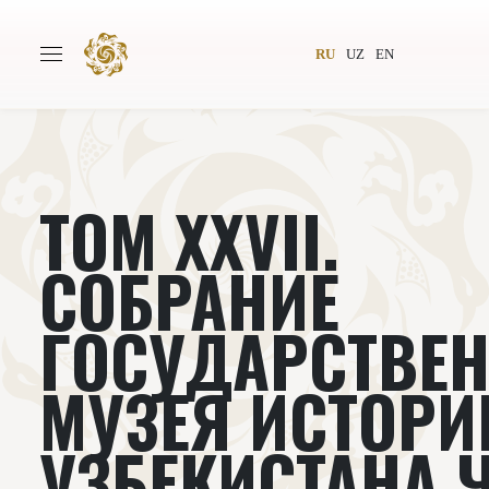
RU
UZ
EN
ТОМ XXVII.
Главная
О проекте
Авторы
Всемирное общество
СОБРАНИЕ
Издательство
Новости
ГОСУДАРСТВЕ
Проекты
Подкасты
МУЗЕЯ ИСТОРИ
Книги
Видеолекторий
УЗБЕКИСТАНА 