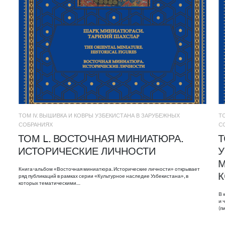
ТОМ IV. ВЫШИВКА И КОВРЫ УЗБЕКИСТАНА В ЗАРУБЕЖНЫХ
Т
СОБРАНИЯХ
С
ТОМ L. ВОСТОЧНАЯ МИНИАТЮРА.
Т
ИСТОРИЧЕСКИЕ ЛИЧНОСТИ
У
М
Книга-альбом «Восточная миниатюра. Исторические личности» открывает
ряд публикаций в рамках серии «Культурное наследие Узбекистана», в
которых тематическими…
В 
и 
(п