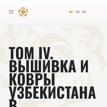
RU
UZ
EN
ТОМ IV.
Главная
О проекте
Авторы
Всемирное общество
ВЫШИВКА И
Издательство
Новости
КОВРЫ
Проекты
Подкасты
УЗБЕКИСТАНА
Книги
Видеолекторий
В