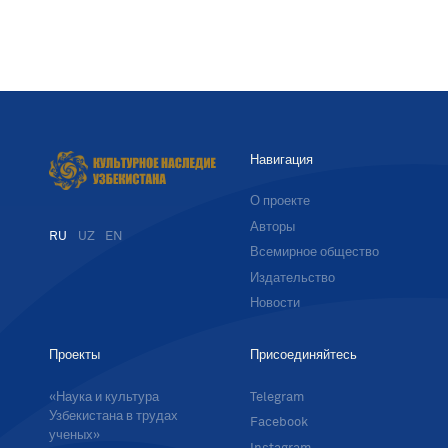
Навигация
О проекте
Авторы
RU
UZ
EN
Всемирное общество
Издательство
Новости
Проекты
Присоединяйтесь
«Наука и культура
Telegram
Узбекистана в трудах
Facebook
ученых»