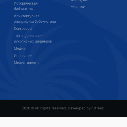
Instagram
Историческая
YouTube
библиотека
Архитектурная
эпиграфика Узбекистана
Конгрессы
100 выдающихся
рукописных шедевров
Медиа
Инновации
Медиа-ивенты
2026 © All rights reserved. Developed by
Kifreez
.