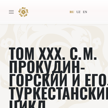
RU
UZ
EN
ТОМ XXX. С. М.
Главная
О проекте
Авторы
Всемирное общество
ПРОКУДИН-
Издательство
Новости
ГОРСКИЙ И ЕГО
Проекты
Подкасты
ТУРКЕСТАНСКИ
Книги
Видеолекторий
ЦИКЛ