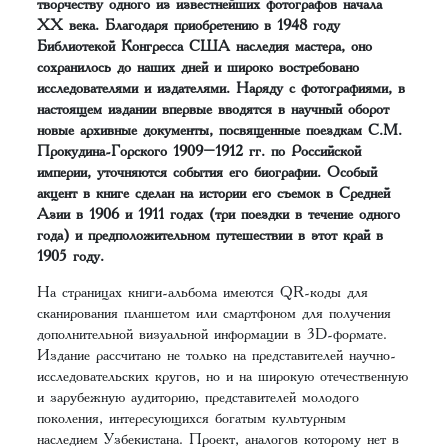
творчеству одного из известнейших фотографов начала
ХХ века. Благодаря приобретению в 1948 году
Библиотекой Конгресса США наследия мастера, оно
сохранилось до наших дней и широко востребовано
исследователями и издателями. Наряду с фотографиями, в
настоящем издании впервые вводятся в научный оборот
новые архивные документы, посвященные поездкам С.М.
Прокудина-Горского 1909–1912 гг. по Российской
империи, уточняются события его биографии. Особый
акцент в книге сделан на истории его съемок в Средней
Азии в 1906 и 1911 годах (три поездки в течение одного
года) и предположительном путешествии в этот край в
1905 году.
На страницах книги-альбома имеются QR-коды для
сканирования планшетом или смартфоном для получения
дополнительной визуальной информации в 3D-формате.
Издание рассчитано не только на представителей научно-
исследовательских кругов, но и на широкую отечественную
и зарубежную аудиторию, представителей молодого
поколения, интересующихся богатым культурным
наследием Узбекистана. Проект, аналогов которому нет в