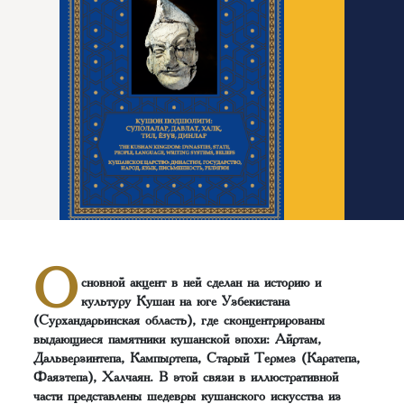
О
сновной акцент в ней сделан на историю и
культуру Кушан на юге Узбекистана
(Сурхандарьинская область), где сконцентрированы
выдающиеся памятники кушанской эпохи: Айртам,
Дальверзинтепа, Кампыртепа, Старый Термез (Каратепа,
Фаязтепа), Халчаян. В этой связи в иллюстративной
части представлены шедевры кушанского искусства из