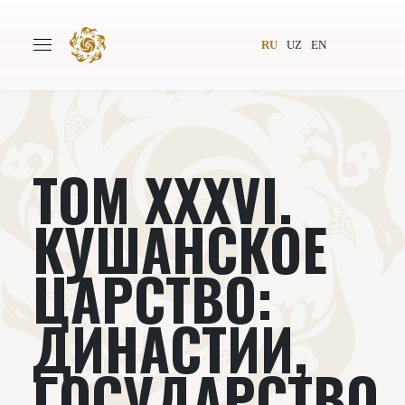
RU
UZ
EN
ТОМ XXXVI.
Главная
О проекте
Авторы
Всемирное общество
КУШАНСКОЕ
Издательство
Новости
ЦАРСТВО:
Проекты
Подкасты
ДИНАСТИИ,
Книги
Видеолекторий
ГОСУДАРСТВО,