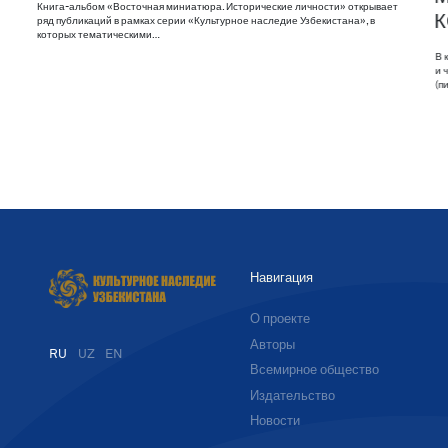
Книга-альбом «Восточная миниатюра. Исторические личности» открывает
ряд публикаций в рамках серии «Культурное наследие Узбекистана», в
которых тематическими…
В 
и 
(п
Навигация
О проекте
Авторы
RU
UZ
EN
Всемирное общество
Издательство
Новости