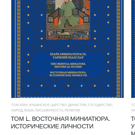
ТОМ XXXVI. КУШАНСКОЕ ЦАРСТВО: ДИНАСТИИ, ГОСУДАРСТВО,
Т
НАРОД, ЯЗЫК, ПИСЬМЕННОСТЬ, РЕЛИГИИ
Н
ТОМ L. ВОСТОЧНАЯ МИНИАТЮРА.
Т
ИСТОРИЧЕСКИЕ ЛИЧНОСТИ
У
М