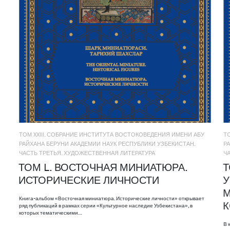
ТОМ XXIII. СОБРАНИЕ ИНСТИТУТА ВОСТОКОВЕДЕНИЯ ИМЕНИ АБУ
Т
РАЙХАНА БЕРУНИ АКАДЕМИИ НАУК РЕСПУБЛИКИ УЗБЕКИСТАН.
Р
ЧАСТЬ ТРЕТЬЯ. ХУДОЖЕСТВЕННАЯ ЛИТЕРАТУРА
Ч
ТОМ L. ВОСТОЧНАЯ МИНИАТЮРА.
Т
ИСТОРИЧЕСКИЕ ЛИЧНОСТИ
У
М
Книга-альбом «Восточная миниатюра. Исторические личности» открывает
ряд публикаций в рамках серии «Культурное наследие Узбекистана», в
которых тематическими…
В 