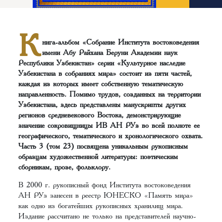
К
нига-альбом «Собрание Института востоковедения
имени Абу Райхана Беруни Академии наук
Республики Узбекистан» серии «Культурное наследие
Узбекистана в собраниях мира» состоит из пяти частей,
каждая из которых имеет собственную тематическую
направленность. Помимо трудов, созданных на территории
Узбекистана, здесь представлены манускрипты других
регионов средневекового Востока, демонстрирующие
значение сокровищницы ИВ АН РУз во всей полноте ее
географического, тематического и хронологического охвата.
Часть 3 (том 23) посвящена уникальным рукописным
образцам художественной литературы: поэтическим
сборникам, прозе, фольклору.
В 2000 г. рукописный фонд Института востоковедения
АН РУз занесен в реестр ЮНЕСКО «Память мира»
как одно из богатейших рукописных хранилищ мира.
Издание рассчитано не только на представителей научно-