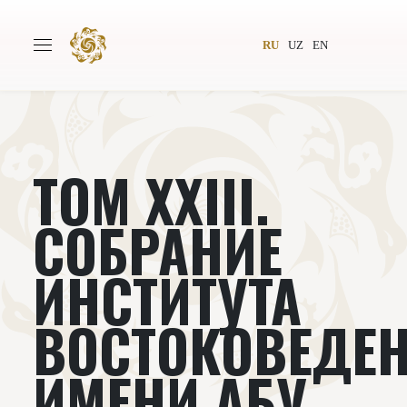
RU
UZ
EN
ТОМ XXIII.
Главная
О проекте
Авторы
Всемирное общество
СОБРАНИЕ
Издательство
Новости
ИНСТИТУТА
Проекты
Подкасты
ВОСТОКОВЕДЕ
Книги
Видеолекторий
ИМЕНИ АБУ