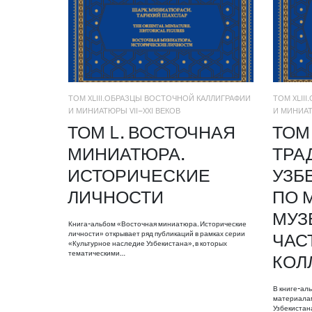
ТОМ XLIII.ОБРАЗЦЫ ВОСТОЧНОЙ КАЛЛИГРАФИИ
ТОМ XLII
И МИНИАТЮРЫ VII–XXI ВЕКОВ
И МИНИАТ
ТОМ L. ВОСТОЧНАЯ
ТОМ 
МИНИАТЮРА.
ТРА
ИСТОРИЧЕСКИЕ
УЗБ
ЛИЧНОСТИ
ПО 
МУЗ
Книга-альбом «Восточная миниатюра. Исторические
личности» открывает ряд публикаций в рамках серии
ЧАС
«Культурное наследие Узбекистана», в которых
тематическими…
КОЛ
В книге-ал
материалам
Узбекистан