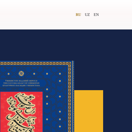
RU
UZ
EN
и
Видеолекторий