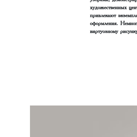
художественных цен
привлекают экземпл
оформления. Немног
виртуозному рисунк