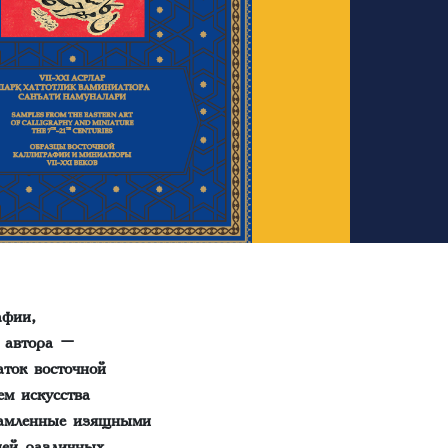
афии,
 автора –
ток восточной
ем искусства
рамленные изящными
шей различных