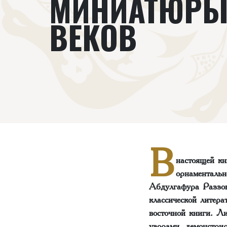
МИНИАТЮРЫ 
ВЕКОВ
В
настоящей кн
орнаментальн
Абдулгафура Раззок
классической литера
восточной книги. Л
узорами, демонстри