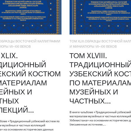
I.ОБРАЗЦЫ ВОСТОЧНОЙ КАЛЛИГРАФИИ
ТОМ XLIII.ОБРАЗЦЫ ВОСТОЧНОЙ КАЛ
ЮРЫ VII–XXI ВЕКОВ
И МИНИАТЮРЫ VII–XXI ВЕКОВ
XLIX.
ТОМ XLVIII.
ДИЦИОННЫЙ
ТРАДИЦИОННЫ
ЕКСКИЙ КОСТЮМ
УЗБЕКСКИЙ КО
МАТЕРИАЛАМ
ПО МАТЕРИАЛА
ЕЙНЫХ И
МУЗЕЙНЫХ И
ТНЫХ
ЧАСТНЫХ…
ЛЕКЦИЙ…
В книге-альбоме «Традиционный узбекский
материалам музейных и частных коллекци
Узбекистана» на основании исторических 
ьбоме «Традиционный узбекский костюм по
(письменные источники,…
 музейных и частных коллекций
а» на основании исторических данных