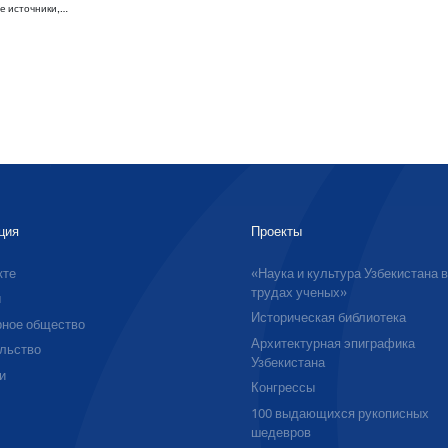
е источники,…
ция
Проекты
кте
«Наука и культура Узбекистана 
трудах ученых»
ы
Историческая библиотека
ное общество
Архитектурная эпиграфика
льство
Узбекистана
и
Конгрессы
100 выдающихся рукописных
шедевров