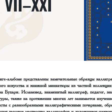
VII–XXI
иге-альбоме представлены замечательные образцы каллигр
ого искусства и книжной миниатюры из частной коллекции
а Бухари. Исламовед, знаменитый каллиграф, педагог, зна
туры, также на протяжении многих лет занимается изучени
исты с разнообразными каллиграфическими почерками, об
руют высокое мастерство каллиграфов и художников-накко