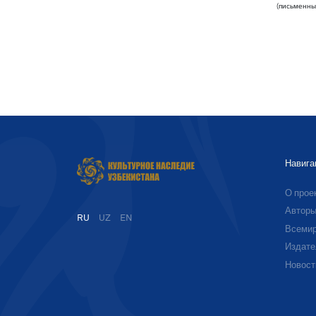
(письменны
Навига
О прое
Автор
RU
UZ
EN
Всемир
Издате
Новост