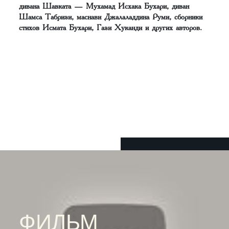
дивана Шавката — Мухамад Исхака Бухари, диван
Шамса Табризи, маснави Джалаладдина Руми, сборники
стихов Исмата Бухари, Гази Хуканди и других авторов.
ФИЛЬМ