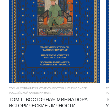
ТОМ VII. СОБРАНИЕ ИНСТИТУТА ВОСТОЧНЫХ РУКОПИСЕЙ
Т
РОССИЙСКОЙ АКАДЕМИИ НАУК
Р
ТОМ L. ВОСТОЧНАЯ МИНИАТЮРА.
Т
ИСТОРИЧЕСКИЕ ЛИЧНОСТИ
У