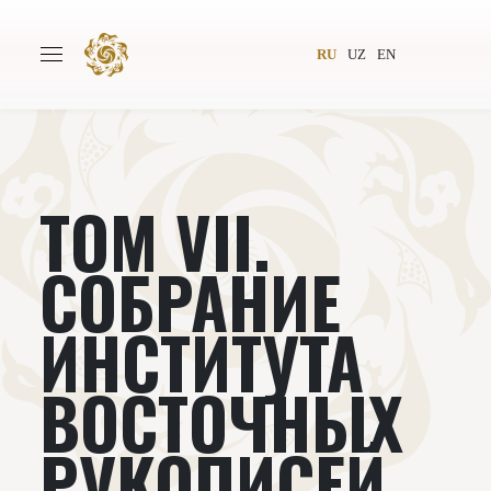
RU
UZ
EN
ТОМ VII.
Главная
О проекте
Авторы
Всемирное общество
СОБРАНИЕ
Издательство
Новости
ИНСТИТУТА
Проекты
Подкасты
ВОСТОЧНЫХ
Книги
Видеолекторий
РУКОПИСЕЙ