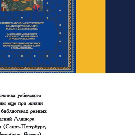
ожника узбекского
рны еще при жизни
 библиотеках разных
едений Алишера
и (Санкт-Петербург,
етербург, Россия),