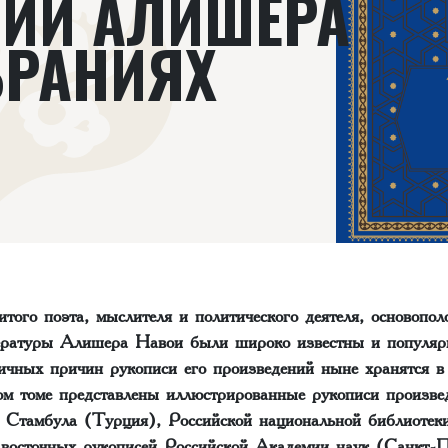
ИЙ АЛИШЕРА
БРАНИЯХ
того поэта, мыслителя и политического деятеля, основопол
ературы Алишера Навои были широко известны и популя
личных причин рукописи его произведений ныне хранятся в
ом томе представлены иллюстрированные рукописи произв
 Стамбула (Турция), Российской национальной библиотек
 восточных рукописей Российской Академии наук (Санкт-П