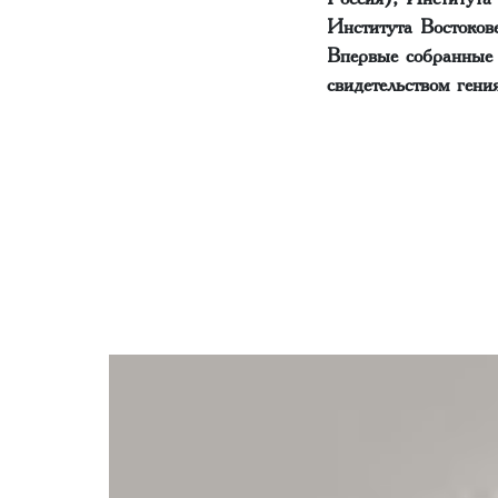
Института Востоков
Впервые собранные 
свидетельством ген