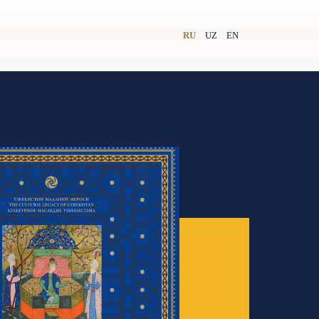
RU
UZ
EN
и
Видеолекторий