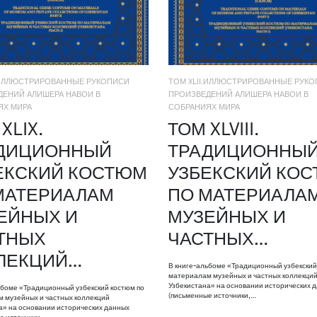
I.ИЛЛЮСТРИРОВАННЫЕ РУКОПИСИ
ТОМ XLII.ИЛЛЮСТРИРОВАННЫЕ РУК
ДЕНИЙ АЛИШЕРА НАВОИ В
ПРОИЗВЕДЕНИЙ АЛИШЕРА НАВОИ В
ЯХ МИРА
СОБРАНИЯХ МИРА
XLIX.
ТОМ XLVIII.
ДИЦИОННЫЙ
ТРАДИЦИОННЫ
ЕКСКИЙ КОСТЮМ
УЗБЕКСКИЙ КО
МАТЕРИАЛАМ
ПО МАТЕРИАЛА
ЕЙНЫХ И
МУЗЕЙНЫХ И
ТНЫХ
ЧАСТНЫХ…
ЛЕКЦИЙ…
В книге-альбоме «Традиционный узбекский
материалам музейных и частных коллекци
Узбекистана» на основании исторических 
ьбоме «Традиционный узбекский костюм по
(письменные источники,…
 музейных и частных коллекций
а» на основании исторических данных