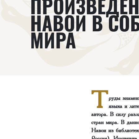
ПРОИЗВЕДЕН
НАВОИ В СО
МИРА
Т
руды знамени
языка и лит
автора. В силу раз
стран мира. В данн
Навои из библиотек
Россия), Института