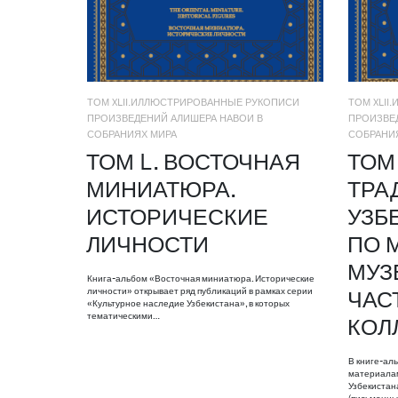
ТОМ XLII.ИЛЛЮСТРИРОВАННЫЕ РУКОПИСИ
ТОМ XLI
ПРОИЗВЕДЕНИЙ АЛИШЕРА НАВОИ В
ПРОИЗВЕ
СОБРАНИЯХ МИРА
СОБРАНИ
ТОМ L. ВОСТОЧНАЯ
ТОМ 
МИНИАТЮРА.
ТРА
ИСТОРИЧЕСКИЕ
УЗБ
ЛИЧНОСТИ
ПО 
МУЗ
Книга-альбом «Восточная миниатюра. Исторические
личности» открывает ряд публикаций в рамках серии
ЧАС
«Культурное наследие Узбекистана», в которых
тематическими…
КОЛ
В книге-ал
материалам
Узбекистан