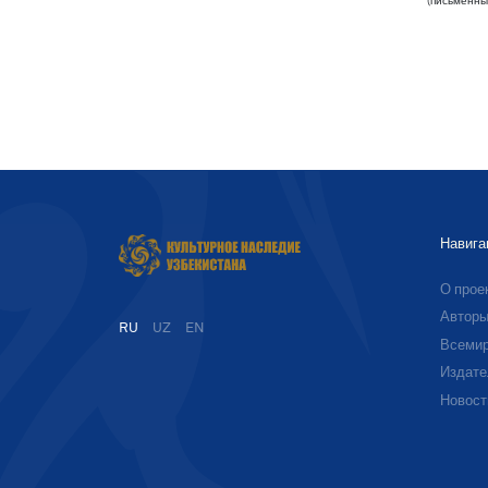
(письменны
Навига
О прое
Автор
RU
UZ
EN
Всемир
Издате
Новост