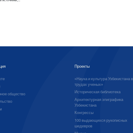
е источники,…
ция
Проекты
кте
«Наука и культура Узбекистана 
трудах ученых»
ы
Историческая библиотека
ное общество
Архитектурная эпиграфика
льство
Узбекистана
и
Конгрессы
100 выдающихся рукописных
шедевров