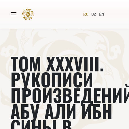
RU
UZ
EN
ТОМ XXXVIII.
Главная
О проекте
Авторы
Всемирное общество
РУКОПИСИ
Издательство
Новости
ПРОИЗВЕДЕНИ
Проекты
Подкасты
АБУ АЛИ ИБН
Книги
Видеолекторий
СИНЫ В