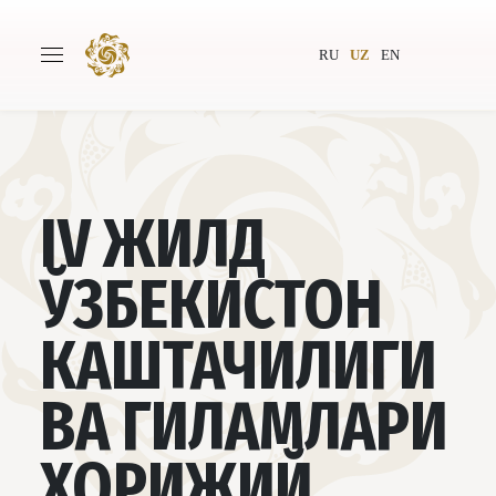
RU
UZ
EN
Бош саҳифа
Лойиҳа ҳақида
IV ЖИЛД
Муаллифлар
Бутунжаҳон жамияти
ЎЗБЕКИСТОН
Нашриёт
Янгиликлар
КАШТАЧИЛИГИ
Лойиҳалар
ВА ГИЛАМЛАРИ
ХОРИЖИЙ