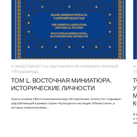
IV ЖИЛД ЎЗБЕКИСТОН КАШТАЧИЛИГИ ВА ГИЛАМЛАРИ ХОРИЖИЙ
I
ТЎПЛАМЛАРИДА
Т
ТОМ L. ВОСТОЧНАЯ МИНИАТЮРА.
Т
ИСТОРИЧЕСКИЕ ЛИЧНОСТИ
У
М
Книга-альбом «Восточная миниатюра. Исторические личности» открывает
ряд публикаций в рамках серии «Культурное наследие Узбекистана», в
которых тематическими…
В 
и 
(п