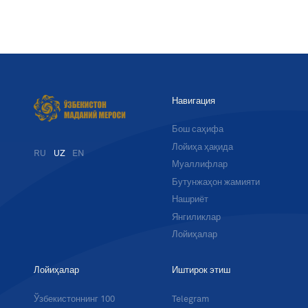
Навигация
Бош саҳифа
Лойиҳа ҳақида
RU
UZ
EN
Муаллифлар
Бутунжаҳон жамияти
Нашриёт
Янгиликлар
Лойиҳалар
Лойиҳалар
Иштирок этиш
Ўзбекистоннинг 100
Telegram