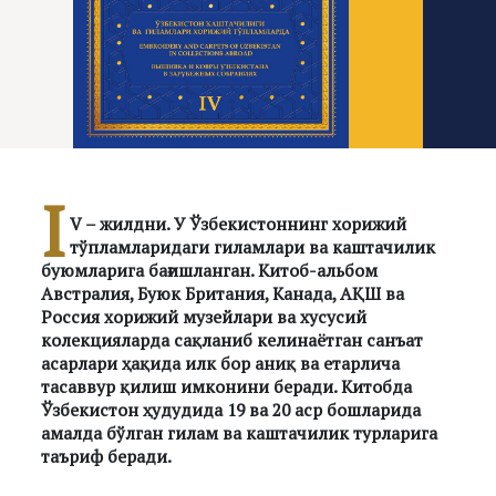
I
V – жилдни. У Ўзбекистоннинг хорижий
тўпламларидаги гиламлари ва каштачилик
буюмларига бағишланган. Китоб-альбом
Австралия, Буюк Британия, Канада, АҚШ ва
Россия хорижий музейлари ва хусусий
колекцияларда сақланиб келинаётган санъат
асарлари ҳақида илк бор аниқ ва етарлича
тасаввур қилиш имконини беради. Китобда
Ўзбекистон ҳудудида 19 ва 20 аср бошларида
амалда бўлган гилам ва каштачилик турларига
таъриф беради.