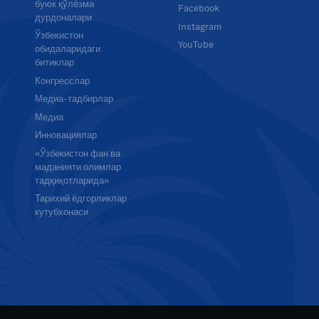
буюк қўлёзма
Facebook
дурдоналари
Instagram
Ўзбекистон
YouTube
обидаларидаги
битиклар
Конгресслар
Медиа-тадбирлар
Медиа
Инновациялар
«Ўзбекистон фан ва
маданияти олимлар
тадқиқотларида»
Тарихий ёдгорликлар
кутубхонаси