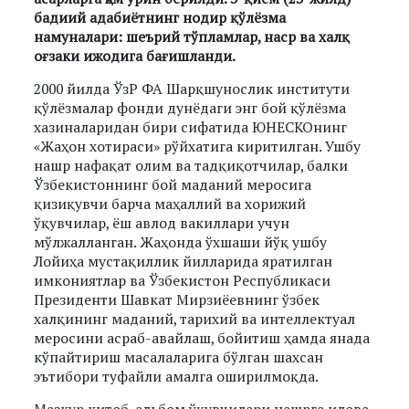
бадиий адабиётнинг нодир қўлёзма
намуналари: шеърий тўпламлар, наср ва халқ
оғзаки ижодига бағишланди.
2000 йилда ЎзР ФА Шарқшунослик институти
қўлёзмалар фонди дунёдаги энг бой қўлёзма
хазиналаридан бири сифатида ЮНЕСКОнинг
«Жаҳон хотираси» рўйхатига киритилган. Ушбу
нашр нафақат олим ва тадқиқотчилар, балки
Ўзбекистоннинг бой маданий меросига
қизиқувчи барча маҳаллий ва хорижий
ўқувчилар, ёш авлод вакиллари учун
мўлжалланган. Жаҳонда ўхшаши йўқ ушбу
Лойиҳа мустақиллик йилларида яратилган
имкониятлар ва Ўзбекистон Республикаси
Президенти Шавкат Мирзиёевнинг ўзбек
халқининг маданий, тарихий ва интеллектуал
меросини асраб-авайлаш, бойитиш ҳамда янада
кўпайтириш масалаларига бўлган шахсан
эътибори туфайли амалга оширилмоқда.
Мазкур китоб-альбом ўқувчилари нашрга илова