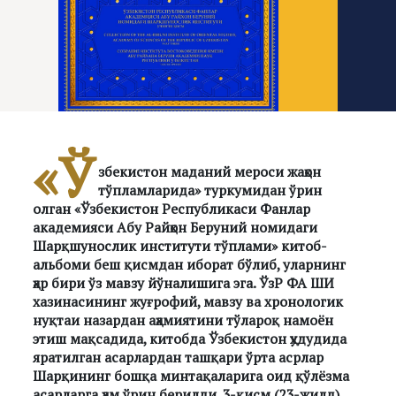
«Ў
збекистон маданий мероси жаҳон
тўпламларида» туркумидан ўрин
олган «Ўзбекистон Республикаси Фанлар
академияси Абу Райҳон Беруний номидаги
Шарқшунослик институти тўплами» китоб-
альбоми беш қисмдан иборат бўлиб, уларнинг
ҳар бири ўз мавзу йўналишига эга. ЎзР ФА ШИ
хазинасининг жуғрофий, мавзу ва хронологик
нуқтаи назардан аҳамиятини тўлароқ намоён
этиш мақсадида, китобда Ўзбекистон ҳудудида
яратилган асарлардан ташқари ўрта асрлар
Шарқининг бошқа минтақаларига оид қўлёзма
асарларга ҳам ўрин берилди. 3-қисм (23-жилд)