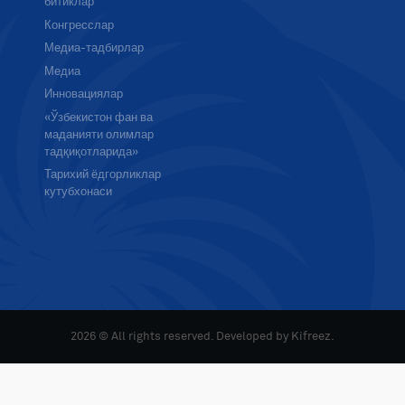
битиклар
Конгресслар
Медиа-тадбирлар
Медиа
Инновациялар
«Ўзбекистон фан ва
маданияти олимлар
тадқиқотларида»
Тарихий ёдгорликлар
кутубхонаси
2026 © All rights reserved. Developed by
Kifreez
.