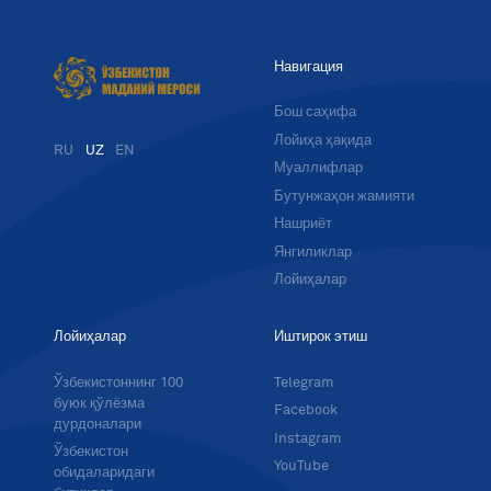
Навигация
Бош саҳифа
Лойиҳа ҳақида
RU
UZ
EN
Муаллифлар
Бутунжаҳон жамияти
Нашриёт
Янгиликлар
Лойиҳалар
Лойиҳалар
Иштирок этиш
Ўзбекистоннинг 100
Telegram
буюк қўлёзма
Facebook
дурдоналари
Instagram
Ўзбекистон
YouTube
обидаларидаги