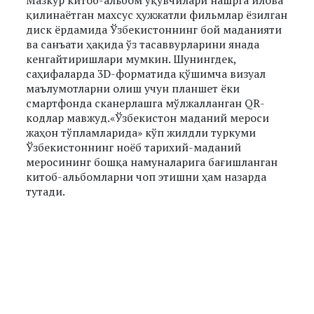
қилинаётган махсус ҳужжатли фильмлар ёзилган
диск ёрдамида Ўзбекистоннинг бой маданияти
ва санъати ҳақида ўз тасаввурларини янада
кенгайтиришлари мумкин. Шунингдек,
саҳифаларда 3D-форматида қўшимча визуал
маълумотларни олиш учун планшет ёки
смартфонда сканерлашга мўлжалланган QR-
кодлар мавжуд.«Ўзбекистон маданий мероси
жаҳон тўпламларида» кўп жилдли туркуми
Ўзбекистоннинг ноёб тарихий-маданий
меросининг бошқа намуналарига бағишланган
китоб-альбомларни чоп этишни ҳам назарда
тутади.