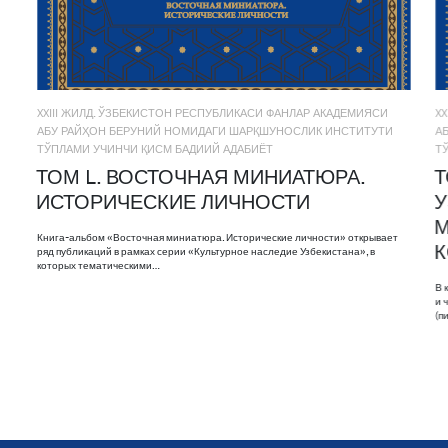
XXIII ЖИЛД. ЎЗБЕКИСТОН РЕСПУБЛИКАСИ ФАНЛАР АКАДЕМИЯСИ
X
АБУ РАЙҲОН БЕРУНИЙ НОМИДАГИ ШАРҚШУНОСЛИК ИНСТИТУТИ
А
ТЎПЛАМИ УЧИНЧИ ҚИСМ БАДИИЙ АДАБИЁТ
Т
ТОМ L. ВОСТОЧНАЯ МИНИАТЮРА.
Т
ИСТОРИЧЕСКИЕ ЛИЧНОСТИ
У
М
Книга-альбом «Восточная миниатюра. Исторические личности» открывает
ряд публикаций в рамках серии «Культурное наследие Узбекистана», в
которых тематическими…
В 
и 
(п