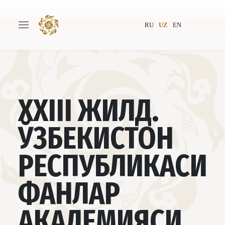
RU
UZ
EN
Бош саҳифа
Лойиҳа ҳақида
XXIII ЖИЛД.
Муаллифлар
Бутунжаҳон жамияти
ЎЗБЕКИСТОН
Нашриёт
Янгиликлар
РЕСПУБЛИКАСИ
Лойиҳалар
ФАНЛАР
АКАДЕМИЯСИ