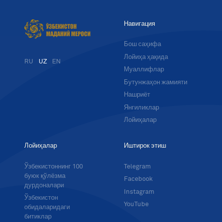
Навигация
Бош саҳифа
Лойиҳа ҳақида
RU
UZ
EN
Муаллифлар
Бутунжаҳон жамияти
Нашриёт
Янгиликлар
Лойиҳалар
Лойиҳалар
Иштирок этиш
Ўзбекистоннинг 100
Telegram
буюк қўлёзма
Facebook
дурдоналари
Instagram
Ўзбекистон
YouTube
обидаларидаги
битиклар