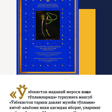
«Ў
збекистон маданий мероси жаҳон
тўпламларида» туркумига мансуб
«Ўзбекистон тарихи давлат музейи тўплами»
китоб-альбоми икки қисмдан иборат, уларнинг