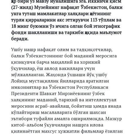
ҳар бири ўз мавзу йўналишига эга. Иккинчи қисм
(27-жилд) Музейнинг нафақат Ўзбекистон, балки
унга туташ мамлакатлар халқлари ҳаётининг
турли қирраларини акс эттирувчи 113 тўплам ва
18 минг буюмни ўз ичига олган бой этнографик
фонди шаклланиши ва таркиби ҳақида маълумот
беради.
Ушбу нашр нафақат олим ва тадқиқотчилар,
балки Ўзбекистоннинг бой маданий меросига
қизиқувчи барча маҳаллий ва хорижий
ўқувчилар, ёш авлод вакиллари учун
мўлжалланган. Жаҳонда ўхшаши йўқ ушбу
Лойиҳа мустақиллик йилларида яратилган
имкониятлар ва Ўзбекистон Республикаси
Президенти Шавкат Мирзиёевнинг ўзбек
халқининг маданий, тарихий ва интеллектуал
меросини асраб-авайлаш, бойитиш ҳамда янада
кўпайтириш масалаларига бўлган шахсан
эътибори туфайли амалга оширилмоқда. Мазкур
китоб-альбом ўқувчилари нашрга илова
қилинаётган махсус ҳужжатли фильмлар ёзилган