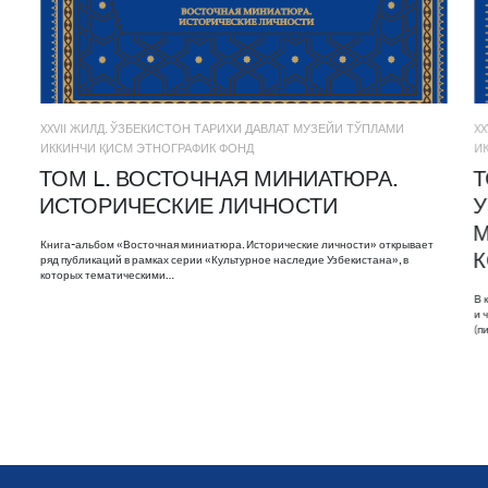
XXVII ЖИЛД. ЎЗБЕКИСТОН ТАРИХИ ДАВЛАТ МУЗЕЙИ ТЎПЛАМИ
X
ИККИНЧИ ҚИСМ ЭТНОГРАФИК ФОНД
И
ТОМ L. ВОСТОЧНАЯ МИНИАТЮРА.
Т
ИСТОРИЧЕСКИЕ ЛИЧНОСТИ
У
М
Книга-альбом «Восточная миниатюра. Исторические личности» открывает
ряд публикаций в рамках серии «Культурное наследие Узбекистана», в
которых тематическими…
В 
и 
(п