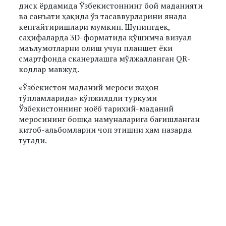
диск ёрдамида Ўзбекистоннинг бой маданияти
ва санъати ҳақида ўз тасаввурларини янада
кенгайтиришлари мумкин. Шунингдек,
саҳифаларда 3D-форматида қўшимча визуал
маълумотларни олиш учун планшет ёки
смартфонда сканерлашга мўлжалланган QR-
кодлар мавжуд.
«Ўзбекистон маданий мероси жаҳон
тўпламларида» кўпжилдли туркуми
Ўзбекистоннинг ноёб тарихий-маданий
меросининг бошқа намуналарига бағишланган
китоб-альбомларни чоп этишни ҳам назарда
тутади.