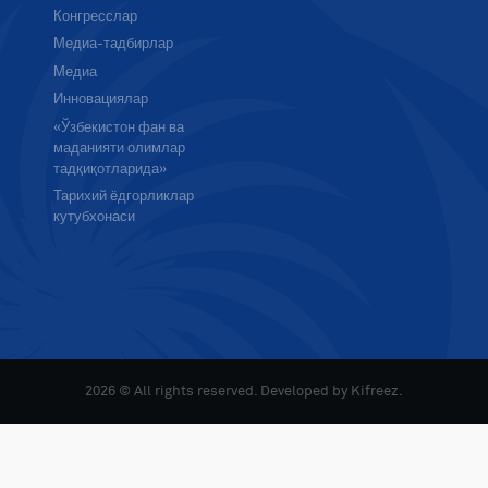
Конгресслар
Медиа-тадбирлар
Медиа
Инновациялар
«Ўзбекистон фан ва
маданияти олимлар
тадқиқотларида»
Тарихий ёдгорликлар
кутубхонаси
2026 © All rights reserved. Developed by
Kifreez
.