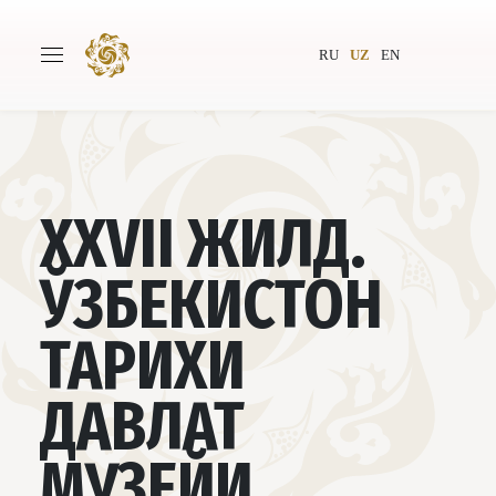
RU
UZ
EN
Бош саҳифа
Лойиҳа ҳақида
XXVII ЖИЛД.
Муаллифлар
Бутунжаҳон жамияти
ЎЗБЕКИСТОН
Нашриёт
Янгиликлар
ТАРИХИ
Лойиҳалар
ДАВЛАТ
МУЗЕЙИ