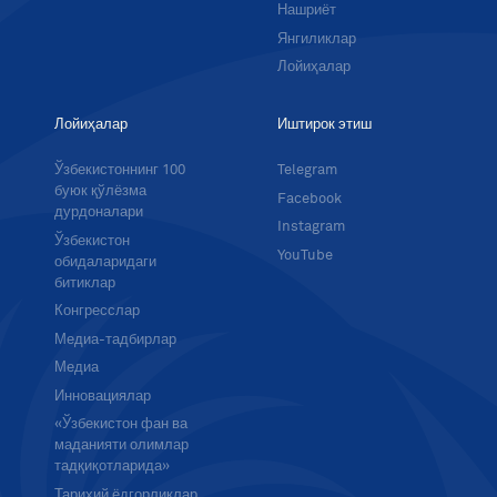
Нашриёт
Янгиликлар
Лойиҳалар
Лойиҳалар
Иштирок этиш
Ўзбекистоннинг 100
Telegram
буюк қўлёзма
Facebook
дурдоналари
Instagram
Ўзбекистон
YouTube
обидаларидаги
битиклар
Конгресслар
Медиа-тадбирлар
Медиа
Инновациялар
«Ўзбекистон фан ва
маданияти олимлар
тадқиқотларида»
Тарихий ёдгорликлар