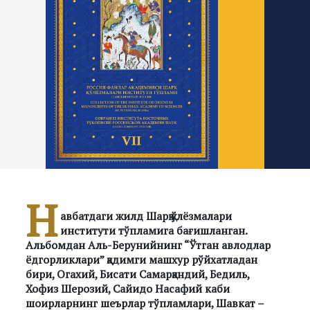
Н
авбатдаги жилд Шарқ қўлёзмалари
институти тўпламига бағишланган.
Альбомдан Аль-Берунийнинг “Ўтган авлодлар
ёдгорликлари” қадимги машхур рўйхатладан
бири, Огахий, Бисати Самарқандий, Бедиль,
Хофиз Шерозий, Сайидо Насафий каби
шоирларнинг шеърлар тўпламлари, Шавкат –