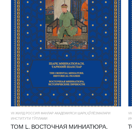
VII ЖИЛД РОССИЯ ФАНЛАР АКАДЕМИЯСИ ШАРҚ ҚЎЛЁЗМАЛАРИ
V
ИНСТИТУТИ ТЎПЛАМИ
И
ТОМ L. ВОСТОЧНАЯ МИНИАТЮРА.
Т