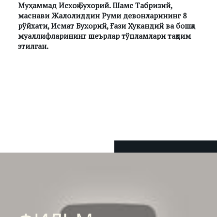
Муҳаммад Исхоқ Бухорий. Шамс Табризий,
маснави Жалолиддин Руми девонларининг 8
рўйхати, Исмат Бухорий, Ғази Хукандий ва бошқа
муаллифларининг шеърлар тўпламлари тақдим
этилган.