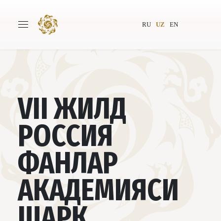
RU
UZ
EN
Бош саҳифа
Лойиҳа ҳақида
VII ЖИЛД
Муаллифлар
Бутунжаҳон жамияти
РОССИЯ
Нашриёт
Янгиликлар
ФАНЛАР
Лойиҳалар
АКАДЕМИЯСИ
ШАРҚ