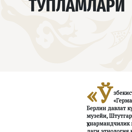
ТЎПЛАМЛАРИ
«Ў
збекис
«Герма
Берлин давлат к
музейи, Штутгар
ҳунармандчилик 
даги этнология 