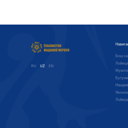
Навига
Бош с
Лойиҳа
RU
UZ
EN
Муалл
Бутунж
Нашри
Янгили
Лойиҳ