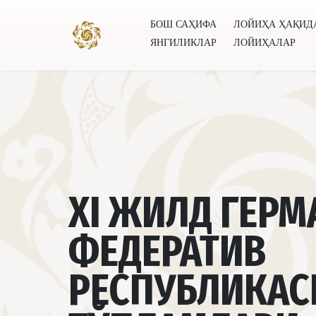
БОШ САҲИФА
ЛОЙИҲА ҲАҚИД
ЯНГИЛИКЛАР
ЛОЙИҲАЛАР
Бош саҳифа
Лойиҳа ҳақида
Муаллифлар
Буту
XI ЖИЛД ГЕР
ФЕДЕРАТИВ
РЕСПУБЛИКАС