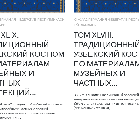
ГЕРМАНИЯ ФЕДЕРАТИВ РЕСПУБЛИКАСИ
XI ЖИЛД ГЕРМАНИЯ ФЕДЕРАТИВ РЕСП
АРИ
ТЎПЛАМЛАРИ
XLIX.
ТОМ XLVIII.
ДИЦИОННЫЙ
ТРАДИЦИОННЫ
ЕКСКИЙ КОСТЮМ
УЗБЕКСКИЙ КО
МАТЕРИАЛАМ
ПО МАТЕРИАЛА
ЕЙНЫХ И
МУЗЕЙНЫХ И
ТНЫХ
ЧАСТНЫХ…
ЛЕКЦИЙ…
В книге-альбоме «Традиционный узбекский
материалам музейных и частных коллекци
Узбекистана» на основании исторических 
ьбоме «Традиционный узбекский костюм по
(письменные источники,…
 музейных и частных коллекций
а» на основании исторических данных
е источники,…