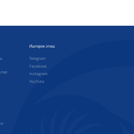
Иштирок этиш
ма
Telegram
Facebook
клар
Instagram
YouTube
си