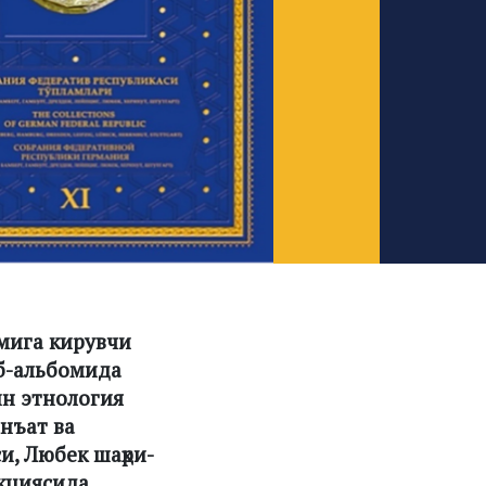
мига кирувчи
б-альбомида
ин этнология
нъат ва
и, Любек шаҳри-
екциясида