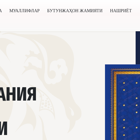
А
МУАЛЛИФЛАР
БУТУНЖАҲОН ЖАМИЯТИ
НАШРИЁТ
нжаҳон жамияти
Нашриёт
Янгиликлар
Лойиҳалар
МАНИЯ
И