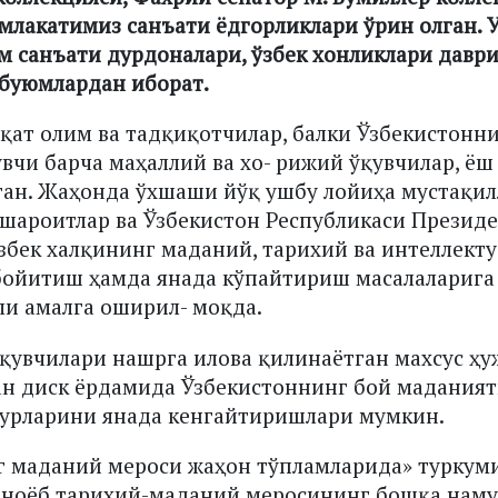
млакатимиз санъати ёдгорликлари ўрин олган. У
м санъати дурдоналари, ўзбек хонликлари даври
 буюмлардан иборат.
қат олим ва тадқиқотчилар, балки Ўзбекистонн
вчи барча маҳаллий ва хо- рижий ўқувчилар, ёш
ган. Жаҳонда ўхшаши йўқ ушбу лойиҳа мустақи
-шароитлар ва Ўзбекистон Республикаси Презид
бек халқининг маданий, тарихий ва интеллект
 бойитиш ҳамда янада кўпайтириш масалаларига
и амалга оширил- моқда.
қувчилари нашрга илова қилинаётган махсус ҳ
н диск ёрдамида Ўзбекистоннинг бой маданият
вурларини янада кенгайтиришлари мумкин.
г маданий мероси жаҳон тўпламларида» туркум
 ноёб тарихий-маданий меросининг бошқа наму