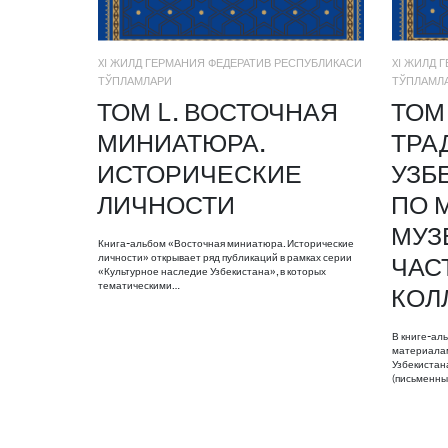
XI ЖИЛД ГЕРМАНИЯ ФЕДЕРАТИВ РЕСПУБЛИКАСИ
XI ЖИЛД 
ТЎПЛАМЛАРИ
ТЎПЛАМЛ
ТОМ L. ВОСТОЧНАЯ
ТОМ 
МИНИАТЮРА.
ТРА
ИСТОРИЧЕСКИЕ
УЗБ
ЛИЧНОСТИ
ПО 
МУЗ
Книга-альбом «Восточная миниатюра. Исторические
личности» открывает ряд публикаций в рамках серии
ЧАС
«Культурное наследие Узбекистана», в которых
тематическими…
КОЛ
В книге-ал
материалам
Узбекистан
(письменны