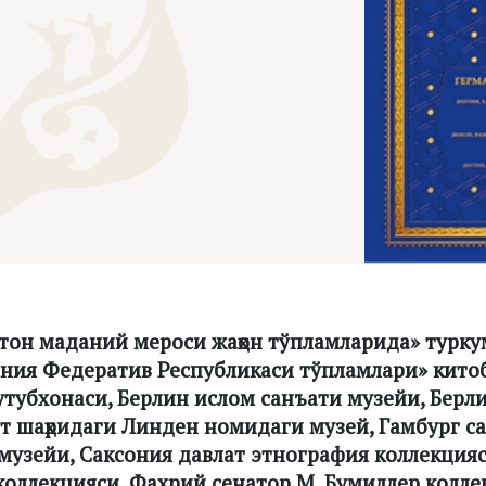
тон маданий мероси жаҳон тўпламларида» турку
ния Федератив Республикаси тўпламлари» кито
утубхонаси, Берлин ислом санъати музейи, Берл
т шаҳридаги Линден номидаги музей, Гамбург са
музейи, Саксония давлат этнография коллекцияс
коллекцияси, Фахрий сенатор М. Бумиллер колл