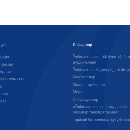
ция
Лойиҳалар
аҳифа
Ўзбекистоннинг 100 буюк қўлёз
дурдоналари
 ҳақида
Ўзбекистон обидаларидаги бити
ифлар
Конгресслар
аҳон жамияти
Медиа-тадбирлар
ёт
Медиа
клар
Инновациялар
алар
«Ўзбекистон фан ва маданияти
олимлар тадқиқотларида»
Тарихий ёдгорликлар кутубхона