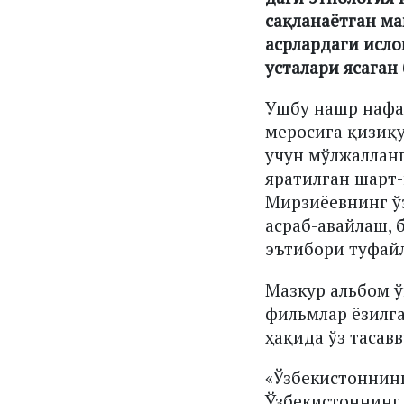
сақланаётган ма
асрлардаги исло
усталари ясаган
Ушбу нашр нафа
меросига қизиқу
учун мўлжаллан
яратилган шарт
Мирзиёевнинг ўз
асраб-авайлаш,
эътибори туфайл
Мазкур альбом ў
фильмлар ёзилга
ҳақида ўз тасав
«Ўзбекистоннин
Ўзбекистоннинг