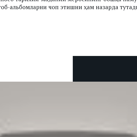
об-альбомларни чоп этишни ҳам назарда тутад