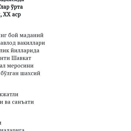
лар ўрта
, XX аср
инг бой маданий
 авлод вакиллари
ллик йилларида
енти Шавкат
уал меросини
 бўлган шахсий
ужжатли
и ва санъати
и
наларига