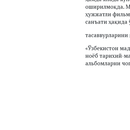
оширилмоқда. М
ҳужжатли фильм
санъати ҳақида 
тасаввурларини
«Ўзбекистон ма
ноёб тарихий-м
альбомларни чоп