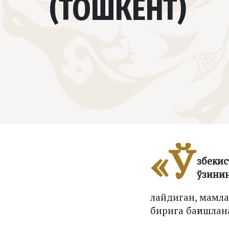
(ТОШКЕНТ)
«Ў
збекис
ўзини
лайдиган, мамл
бирига бағишлан