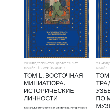
XIII ЖИЛД ЎЗБЕКИСТОН ДАВЛАТ САНЪАТ
XIII ЖИЛ
МУЗЕЙИ ТЎПЛАМИ (ТОШКЕНТ)
МУЗЕЙИ Т
ТОМ L. ВОСТОЧНАЯ
ТОМ 
МИНИАТЮРА.
ТРА
ИСТОРИЧЕСКИЕ
УЗБ
ЛИЧНОСТИ
ПО 
МУЗ
Книга-альбом «Восточная миниатюра. Исторические