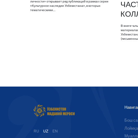
личности» открывает ряд публикаций в рамках серии
ЧАС
«Культурное наследие Узбекистана», в которых
тематическими…
КОЛ
В книге-ал
материалам
Узбекистан
(письменны
Навига
Бош с
Лойиҳа
RU
UZ
EN
Муалл