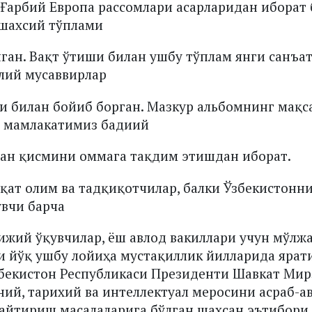
а Ғарбий Европа рассомлари асарларидан иборат б
 шахсий тўплами
ган. Вақт ўтиши билан ушбу тўплам янги санъа
лий мусаввирлар
и билан бойиб борган. Мазкур альбомнинг мақс
 мамлакатимиз бадиий
ган қисмини оммага тақдим этишдан иборат.
қат олим ва тадқиқотчилар, балки Ўзбекистонн
увчи барча
ижий ўқувчилар, ёш авлод вакиллари учун мўлжа
 йўқ ушбу лойиҳа мустақиллик йилларида ярат
збекистон Республикаси Президенти Шавкат Мир
ий, тарихий ва интеллектуал меросини асраб-а
айтириш масалаларига бўлган шахсан эътибори