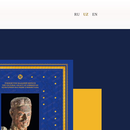
RU
UZ
EN