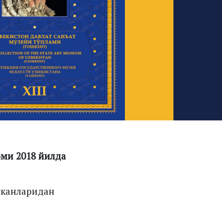
оми 2018 йилда
сканларидан