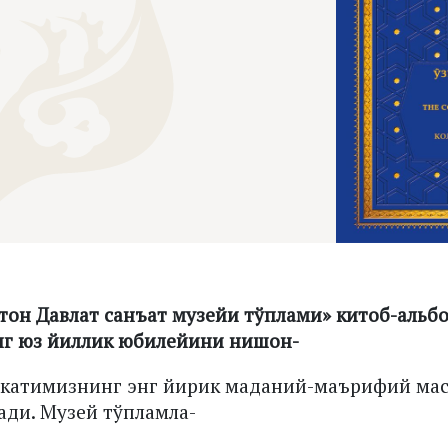
тон Давлат санъат музейи тўплами» китоб-альб
нг юз йиллик юбилейини нишон-
акатимизнинг энг йирик маданий-маърифий ма
ади. Музей тўпламла-