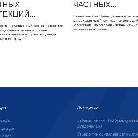
ТНЫХ
ЧАСТНЫХ…
ЛЕКЦИЙ…
В книге-альбоме «Традиционный узбекский
материалам музейных и частных коллекци
Узбекистана» на основании исторических 
ьбоме «Традиционный узбекский костюм по
(письменные источники,…
 музейных и частных коллекций
а» на основании исторических данных
е источники,…
ция
Лойиҳалар
аҳифа
Ўзбекистоннинг 100 буюк қўлёз
дурдоналари
 ҳақида
Ўзбекистон обидаларидаги бити
ифлар