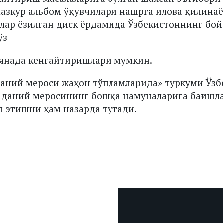
азкур альбом ўқувчилари нашрга илова қилинаё
лар ёзилган диск ёрдамида Ўзбекистоннинг бой
ўз
 янада кенгайтиришлари мумкин.
даний мероси жаҳон тўпламларида» туркуми Ўз
аданий меросининг бошқа намуналарига бағишла
 этишни ҳам назарда тутади.