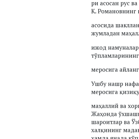
ри асосан рус в
К. Романовнинг
асосида шакллан
жумладан маҳал
ижод намуналар
тўпламларининг
меросига айлан
Ушбу нашр нафа
меросига қизиқ
маҳаллий ва хор
Жаҳонда ўхшаши
шароитлар ва Ў
халқининг мадан
ҳамда янада кўп