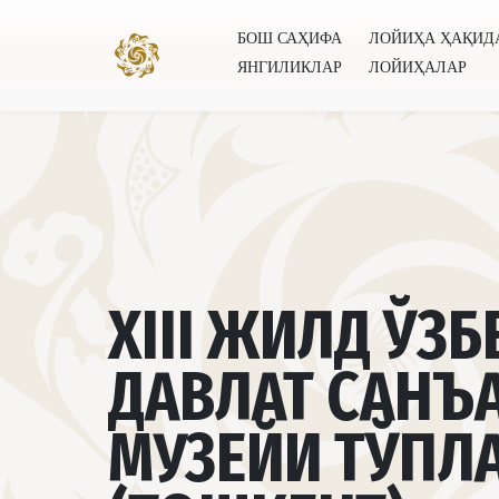
БОШ САҲИФА
ЛОЙИҲА ҲАҚИД
ЯНГИЛИКЛАР
ЛОЙИҲАЛАР
Бош саҳифа
Лойиҳа ҳақида
Муаллифлар
Буту
XIII ЖИЛД ЎЗ
ДАВЛАТ САНЪ
МУЗЕЙИ ТЎПЛ