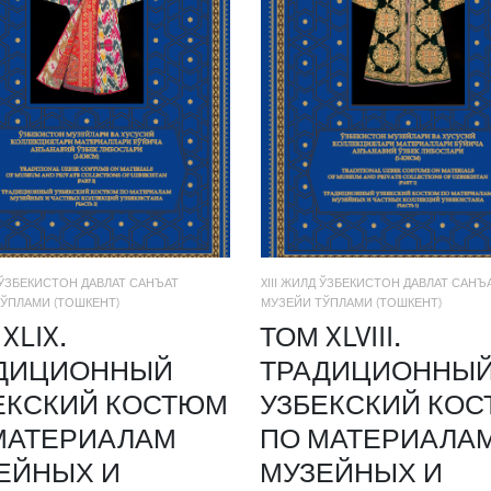
Д ЎЗБЕКИСТОН ДАВЛАТ САНЪАТ
XIII ЖИЛД ЎЗБЕКИСТОН ДАВЛАТ САНЪ
ЎПЛАМИ (ТОШКЕНТ)
МУЗЕЙИ ТЎПЛАМИ (ТОШКЕНТ)
XLIX.
ТОМ XLVIII.
ДИЦИОННЫЙ
ТРАДИЦИОННЫ
ЕКСКИЙ КОСТЮМ
УЗБЕКСКИЙ КО
МАТЕРИАЛАМ
ПО МАТЕРИАЛА
ЕЙНЫХ И
МУЗЕЙНЫХ И