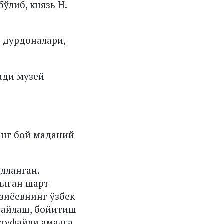
ўлиб, князь Н.
т дурдоналари,
ади музей
инг бой маданий
лланган.
илган шарт-
зиёевнинг ўзбек
вайлаш, бойитиш
 туфайли амалга