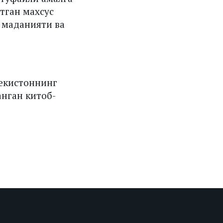
тган махсус
 маданияти ва
бекистоннинг
нган китоб-