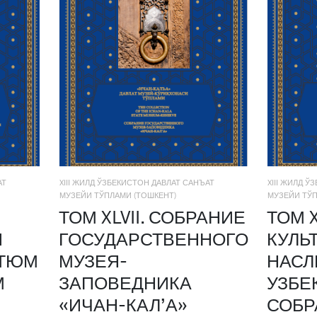
АТ
XIII ЖИЛД ЎЗБЕКИСТОН ДАВЛАТ САНЪАТ
XIII ЖИЛД 
МУЗЕЙИ ТЎПЛАМИ (ТОШКЕНТ)
МУЗЕЙИ ТЎП
ТОМ XLVII. СОБРАНИЕ
ТОМ X
Й
ГОСУДАРСТВЕННОГО
КУЛЬ
СТЮМ
МУЗЕЯ-
НАСЛ
М
ЗАПОВЕДНИКА
УЗБЕ
«ИЧАН-КАЛ’А»
СОБР