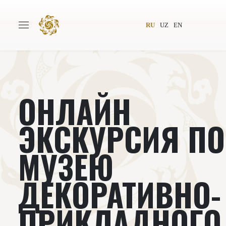
RU
UZ
EN
ОНЛАЙН
Главная
О проекте
Авторы
Всемирное общество
ЭКСКУРСИЯ ПО
Издательство
Новости
МУЗЕЮ
Проекты
Подкасты
ДЕКОРАТИВНО-
Книги
Видеолекторий
ПРИКЛАДНОГО