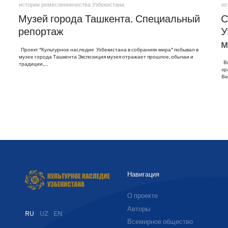
истории ремесленничества Узбекистана
ис
Музей города Ташкента. Специальный
С
репортаж
У
м
Проект "Культурное наследие Узбекистана в собраниях мира" побывал в
музее города Ташкента Экспозиция музея отражает прошлое, обычаи и
Ви
традиции,…
хр
Ве
Навигация
О проекте
Авторы
RU
UZ
EN
Всемирное общество