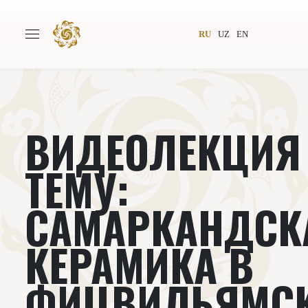
RU
UZ
EN
ВИДЕОЛЕКЦИЯ
Главная
О проекте
Авторы
Всемирное общество
ТЕМУ:
Издательство
Новости
САМАРКАНДСК
Проекты
Подкасты
КЕРАМИКА В
Книги
Видеолекторий
ФИЦВИЛЬЯМС