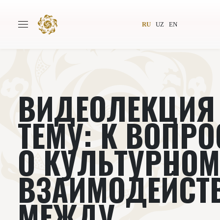
RU
UZ
EN
ВИДЕОЛЕКЦИЯ
Главная
О проекте
Авторы
Всемирное общество
ТЕМУ: К ВОПРО
Издательство
Новости
О КУЛЬТУРНО
Проекты
Подкасты
ВЗАИМОДЕЙСТ
Книги
Видеолекторий
МЕЖДУ