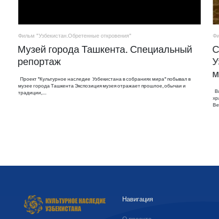
Фильм "Узбекистан.Обретенные откровения"
Фи
Музей города Ташкента. Специальный
С
репортаж
У
м
Проект "Культурное наследие Узбекистана в собраниях мира" побывал в
музее города Ташкента Экспозиция музея отражает прошлое, обычаи и
Ви
традиции,…
хр
Ве
Навигация