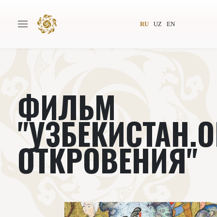
RU
UZ
EN
ФИЛЬМ
Главная
О проекте
Авторы
Всемирное общество
"УЗБЕКИСТАН.
Издательство
Новости
ОТКРОВЕНИЯ"
Проекты
Подкасты
Книги
Видеолекторий