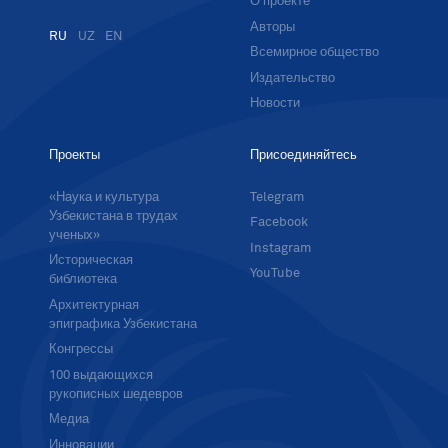
О проекте
Авторы
RU
UZ
EN
Всемирное общество
Издательство
Новости
Проекты
Присоединяйтесь
«Наука и культура
Telegram
Узбекистана в трудах
Facebook
ученых»
Instagram
Историческая
YouTube
библиотека
Архитектурная
эпиграфика Узбекистана
Конгрессы
100 выдающихся
рукописных шедевров
Медиа
Инновации